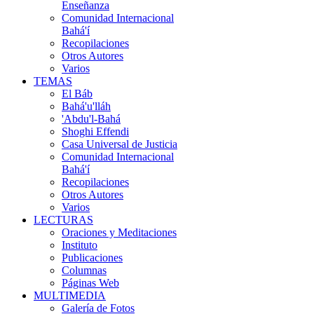
Enseñanza
Comunidad Internacional
Bahá'í
Recopilaciones
Otros Autores
Varios
TEMAS
El Báb
Bahá'u'lláh
'Abdu'l-Bahá
Shoghi Effendi
Casa Universal de Justicia
Comunidad Internacional
Bahá'í
Recopilaciones
Otros Autores
Varios
LECTURAS
Oraciones y Meditaciones
Instituto
Publicaciones
Columnas
Páginas Web
MULTIMEDIA
Galería de Fotos