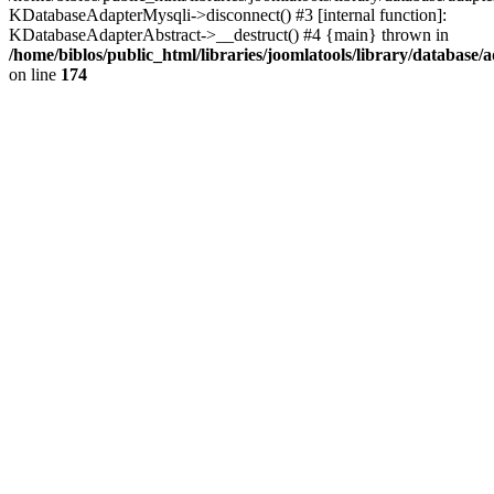
KDatabaseAdapterMysqli->disconnect() #3 [internal function]:
KDatabaseAdapterAbstract->__destruct() #4 {main} thrown in
/home/biblos/public_html/libraries/joomlatools/library/database/
on line
174