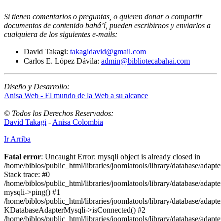
Si tienen comentarios o preguntas, o quieren donar o compartir
documentos de contenido bahá’í, pueden escribirnos y enviarlos a
cualquiera de los siguientes e-mails
:
David Takagi:
takagidavid@gmail.com
Carlos E. López Dávila:
admin@bibliotecabahai.com
Diseño y Desarrollo:
Anisa Web - El mundo de la Web a su alcance
© Todos los Derechos Reservados:
David Takagi
-
Anisa Colombia
Ir Arriba
Fatal error
: Uncaught Error: mysqli object is already closed in
/home/biblos/public_html/libraries/joomlatools/library/database/adapt
Stack trace: #0
/home/biblos/public_html/libraries/joomlatools/library/database/adapt
mysqli->ping() #1
/home/biblos/public_html/libraries/joomlatools/library/database/adapt
KDatabaseAdapterMysqli->isConnected() #2
/home/biblos/public_html/libraries/joomlatools/library/database/adapte