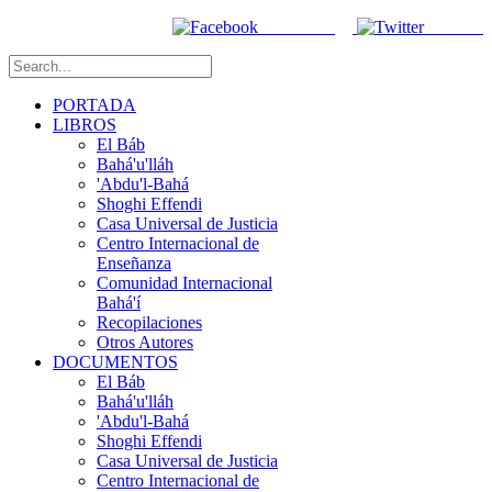
Facebook
Twitter
PORTADA
LIBROS
El Báb
Bahá'u'lláh
'Abdu'l-Bahá
Shoghi Effendi
Casa Universal de Justicia
Centro Internacional de
Enseñanza
Comunidad Internacional
Bahá'í
Recopilaciones
Otros Autores
DOCUMENTOS
El Báb
Bahá'u'lláh
'Abdu'l-Bahá
Shoghi Effendi
Casa Universal de Justicia
Centro Internacional de