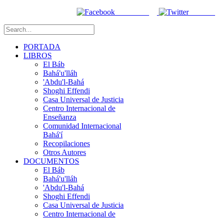
Facebook
Twitter
PORTADA
LIBROS
El Báb
Bahá'u'lláh
'Abdu'l-Bahá
Shoghi Effendi
Casa Universal de Justicia
Centro Internacional de
Enseñanza
Comunidad Internacional
Bahá'í
Recopilaciones
Otros Autores
DOCUMENTOS
El Báb
Bahá'u'lláh
'Abdu'l-Bahá
Shoghi Effendi
Casa Universal de Justicia
Centro Internacional de