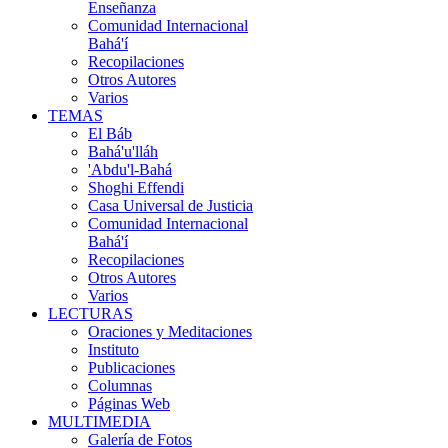
Enseñanza
Comunidad Internacional
Bahá'í
Recopilaciones
Otros Autores
Varios
TEMAS
El Báb
Bahá'u'lláh
'Abdu'l-Bahá
Shoghi Effendi
Casa Universal de Justicia
Comunidad Internacional
Bahá'í
Recopilaciones
Otros Autores
Varios
LECTURAS
Oraciones y Meditaciones
Instituto
Publicaciones
Columnas
Páginas Web
MULTIMEDIA
Galería de Fotos