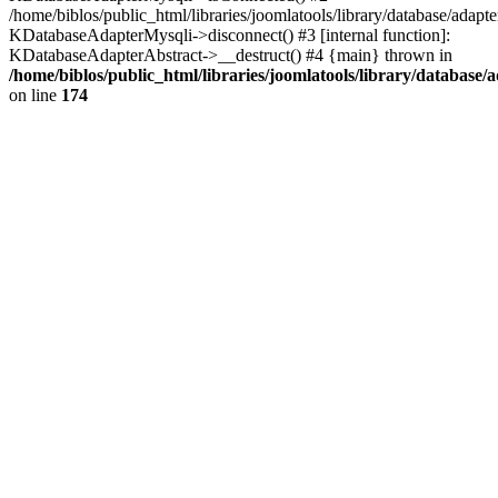
/home/biblos/public_html/libraries/joomlatools/library/database/adapte
KDatabaseAdapterMysqli->disconnect() #3 [internal function]:
KDatabaseAdapterAbstract->__destruct() #4 {main} thrown in
/home/biblos/public_html/libraries/joomlatools/library/database/
on line
174