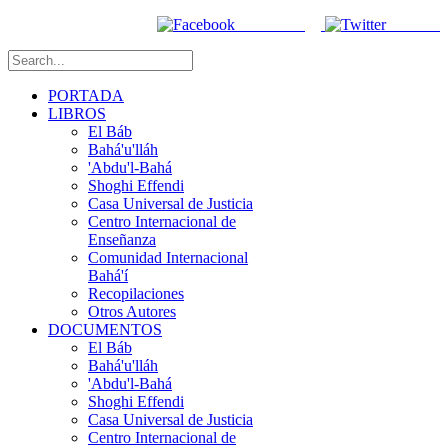
Facebook
Twitter
PORTADA
LIBROS
El Báb
Bahá'u'lláh
'Abdu'l-Bahá
Shoghi Effendi
Casa Universal de Justicia
Centro Internacional de
Enseñanza
Comunidad Internacional
Bahá'í
Recopilaciones
Otros Autores
DOCUMENTOS
El Báb
Bahá'u'lláh
'Abdu'l-Bahá
Shoghi Effendi
Casa Universal de Justicia
Centro Internacional de