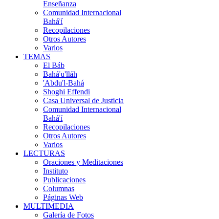
Enseñanza
Comunidad Internacional
Bahá'í
Recopilaciones
Otros Autores
Varios
TEMAS
El Báb
Bahá'u'lláh
'Abdu'l-Bahá
Shoghi Effendi
Casa Universal de Justicia
Comunidad Internacional
Bahá'í
Recopilaciones
Otros Autores
Varios
LECTURAS
Oraciones y Meditaciones
Instituto
Publicaciones
Columnas
Páginas Web
MULTIMEDIA
Galería de Fotos