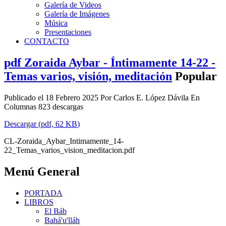
Galería de Videos
Galería de Imágenes
Música
Presentaciones
CONTACTO
pdf
Zoraida Aybar - Íntimamente 14-22 -
Temas varios, visión, meditación
Popular
Publicado el 18 Febrero 2025
Por
Carlos E. López Dávila
En
Columnas
823 descargas
Descargar
(
pdf,
62 KB
)
CL-Zoraida_Aybar_Intimamente_14-
22_Temas_varios_vision_meditacion.pdf
Menú General
PORTADA
LIBROS
El Báb
Bahá'u'lláh