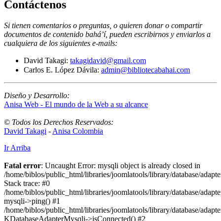
Contáctenos
Si tienen comentarios o preguntas, o quieren donar o compartir
documentos de contenido bahá’í, pueden escribirnos y enviarlos a
cualquiera de los siguientes e-mails
:
David Takagi:
takagidavid@gmail.com
Carlos E. López Dávila:
admin@bibliotecabahai.com
Diseño y Desarrollo:
Anisa Web - El mundo de la Web a su alcance
© Todos los Derechos Reservados:
David Takagi
-
Anisa Colombia
Ir Arriba
Fatal error
: Uncaught Error: mysqli object is already closed in
/home/biblos/public_html/libraries/joomlatools/library/database/adapt
Stack trace: #0
/home/biblos/public_html/libraries/joomlatools/library/database/adapt
mysqli->ping() #1
/home/biblos/public_html/libraries/joomlatools/library/database/adapt
KDatabaseAdapterMysqli->isConnected() #2