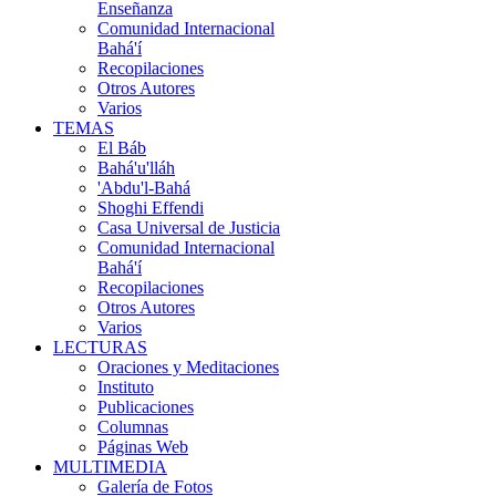
Enseñanza
Comunidad Internacional
Bahá'í
Recopilaciones
Otros Autores
Varios
TEMAS
El Báb
Bahá'u'lláh
'Abdu'l-Bahá
Shoghi Effendi
Casa Universal de Justicia
Comunidad Internacional
Bahá'í
Recopilaciones
Otros Autores
Varios
LECTURAS
Oraciones y Meditaciones
Instituto
Publicaciones
Columnas
Páginas Web
MULTIMEDIA
Galería de Fotos