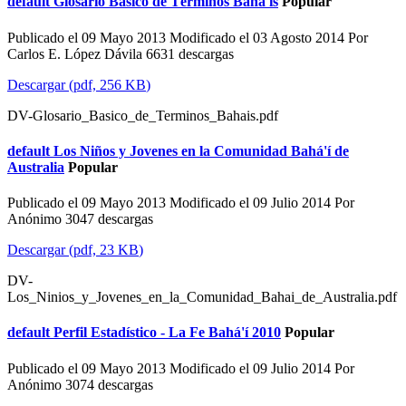
default
Glosario Básico de Términos Bahá'ís
Popular
Publicado el 09 Mayo 2013
Modificado el 03 Agosto 2014
Por
Carlos E. López Dávila
6631 descargas
Descargar
(
pdf,
256 KB
)
DV-Glosario_Basico_de_Terminos_Bahais.pdf
default
Los Niños y Jovenes en la Comunidad Bahá'í de
Australia
Popular
Publicado el 09 Mayo 2013
Modificado el 09 Julio 2014
Por
Anónimo
3047 descargas
Descargar
(
pdf,
23 KB
)
DV-
Los_Ninios_y_Jovenes_en_la_Comunidad_Bahai_de_Australia.pdf
default
Perfil Estadístico - La Fe Bahá'í 2010
Popular
Publicado el 09 Mayo 2013
Modificado el 09 Julio 2014
Por
Anónimo
3074 descargas