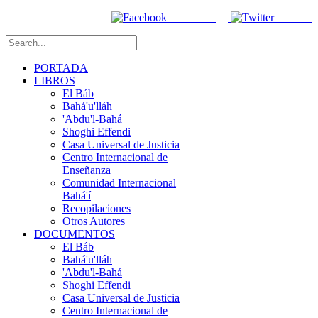
Facebook
Twitter
PORTADA
LIBROS
El Báb
Bahá'u'lláh
'Abdu'l-Bahá
Shoghi Effendi
Casa Universal de Justicia
Centro Internacional de
Enseñanza
Comunidad Internacional
Bahá'í
Recopilaciones
Otros Autores
DOCUMENTOS
El Báb
Bahá'u'lláh
'Abdu'l-Bahá
Shoghi Effendi
Casa Universal de Justicia
Centro Internacional de