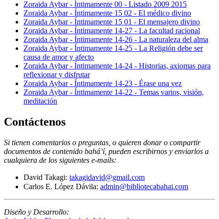
Zoraida Aybar - Íntimamente 00 - Listado 2009 2015
Zoraida Aybar - Íntimamente 15 02 - El médico divino
Zoraida Aybar - Íntimamente 15 01 - El mensajero divino
Zoraida Aybar - Íntimamente 14-27 - La facultad racional
Zoraida Aybar - Íntimamente 14-26 - La naturaleza del alma
Zoraida Aybar - Íntimamente 14-25 - La Religión debe ser
causa de amor y afecto
Zoraida Aybar - Íntimamente 14-24 - Historias, axiomas para
reflexionar y disfrutar
Zoraida Aybar - Íntimamente 14-23 - Érase una vez
Zoraida Aybar - Íntimamente 14-22 - Temas varios, visión,
meditación
Contáctenos
Si tienen comentarios o preguntas, o quieren donar o compartir
documentos de contenido bahá’í, pueden escribirnos y enviarlos a
cualquiera de los siguientes e-mails
:
David Takagi:
takagidavid@gmail.com
Carlos E. López Dávila:
admin@bibliotecabahai.com
Diseño y Desarrollo: