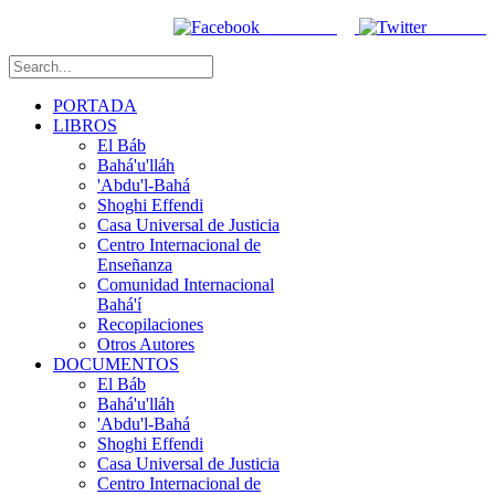
Facebook
Twitter
PORTADA
LIBROS
El Báb
Bahá'u'lláh
'Abdu'l-Bahá
Shoghi Effendi
Casa Universal de Justicia
Centro Internacional de
Enseñanza
Comunidad Internacional
Bahá'í
Recopilaciones
Otros Autores
DOCUMENTOS
El Báb
Bahá'u'lláh
'Abdu'l-Bahá
Shoghi Effendi
Casa Universal de Justicia
Centro Internacional de