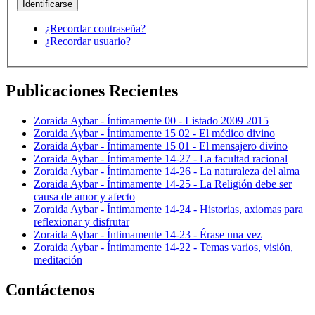
¿Recordar contraseña?
¿Recordar usuario?
Publicaciones Recientes
Zoraida Aybar - Íntimamente 00 - Listado 2009 2015
Zoraida Aybar - Íntimamente 15 02 - El médico divino
Zoraida Aybar - Íntimamente 15 01 - El mensajero divino
Zoraida Aybar - Íntimamente 14-27 - La facultad racional
Zoraida Aybar - Íntimamente 14-26 - La naturaleza del alma
Zoraida Aybar - Íntimamente 14-25 - La Religión debe ser
causa de amor y afecto
Zoraida Aybar - Íntimamente 14-24 - Historias, axiomas para
reflexionar y disfrutar
Zoraida Aybar - Íntimamente 14-23 - Érase una vez
Zoraida Aybar - Íntimamente 14-22 - Temas varios, visión,
meditación
Contáctenos