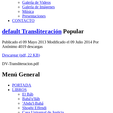
Galería de Videos
Galería de Imágenes
Música
Presentaciones
CONTACTO
default
Transliteración
Popular
Publicado el 09 Mayo 2013
Modificado el 09 Julio 2014
Por
Anónimo
4019 descargas
Descargar
(
pdf,
22 KB
)
DV-Transliteracion.pdf
Menú General
PORTADA
LIBROS
El Báb
Bahá'u'lláh
'Abdu'l-Bahá
Shoghi Effendi
Casa Universal de Justicia