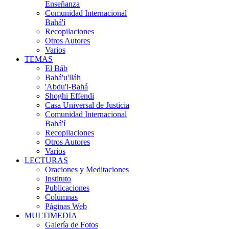
Enseñanza
Comunidad Internacional
Bahá'í
Recopilaciones
Otros Autores
Varios
TEMAS
El Báb
Bahá'u'lláh
'Abdu'l-Bahá
Shoghi Effendi
Casa Universal de Justicia
Comunidad Internacional
Bahá'í
Recopilaciones
Otros Autores
Varios
LECTURAS
Oraciones y Meditaciones
Instituto
Publicaciones
Columnas
Páginas Web
MULTIMEDIA
Galería de Fotos