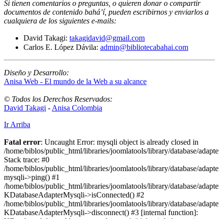
Si tienen comentarios o preguntas, o quieren donar o compartir
documentos de contenido bahá’í, pueden escribirnos y enviarlos a
cualquiera de los siguientes e-mails
:
David Takagi:
takagidavid@gmail.com
Carlos E. López Dávila:
admin@bibliotecabahai.com
Diseño y Desarrollo:
Anisa Web - El mundo de la Web a su alcance
© Todos los Derechos Reservados:
David Takagi
-
Anisa Colombia
Ir Arriba
Fatal error
: Uncaught Error: mysqli object is already closed in
/home/biblos/public_html/libraries/joomlatools/library/database/adapt
Stack trace: #0
/home/biblos/public_html/libraries/joomlatools/library/database/adapt
mysqli->ping() #1
/home/biblos/public_html/libraries/joomlatools/library/database/adapt
KDatabaseAdapterMysqli->isConnected() #2
/home/biblos/public_html/libraries/joomlatools/library/database/adapte
KDatabaseAdapterMysqli->disconnect() #3 [internal function]: