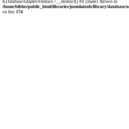
KDatabaseAdapterAbstract->__destruct() #4 {main} thrown in
/home/biblos/public_html/libraries/joomlatools/library/database/
on line
174