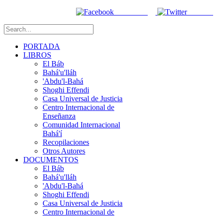
Facebook
Twitter
PORTADA
LIBROS
El Báb
Bahá'u'lláh
'Abdu'l-Bahá
Shoghi Effendi
Casa Universal de Justicia
Centro Internacional de
Enseñanza
Comunidad Internacional
Bahá'í
Recopilaciones
Otros Autores
DOCUMENTOS
El Báb
Bahá'u'lláh
'Abdu'l-Bahá
Shoghi Effendi
Casa Universal de Justicia
Centro Internacional de