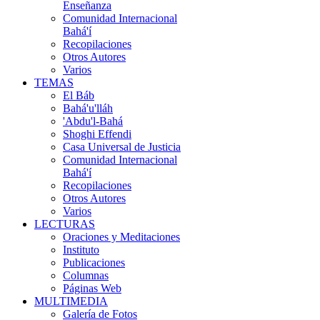
Enseñanza
Comunidad Internacional
Bahá'í
Recopilaciones
Otros Autores
Varios
TEMAS
El Báb
Bahá'u'lláh
'Abdu'l-Bahá
Shoghi Effendi
Casa Universal de Justicia
Comunidad Internacional
Bahá'í
Recopilaciones
Otros Autores
Varios
LECTURAS
Oraciones y Meditaciones
Instituto
Publicaciones
Columnas
Páginas Web
MULTIMEDIA
Galería de Fotos