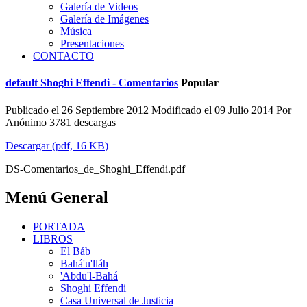
Galería de Videos
Galería de Imágenes
Música
Presentaciones
CONTACTO
default
Shoghi Effendi - Comentarios
Popular
Publicado el 26 Septiembre 2012
Modificado el 09 Julio 2014
Por
Anónimo
3781 descargas
Descargar
(
pdf,
16 KB
)
DS-Comentarios_de_Shoghi_Effendi.pdf
Menú General
PORTADA
LIBROS
El Báb
Bahá'u'lláh
'Abdu'l-Bahá
Shoghi Effendi
Casa Universal de Justicia