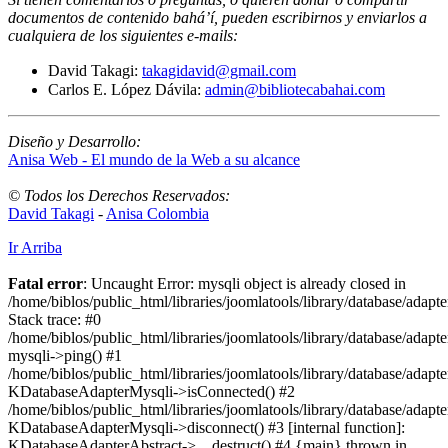
documentos de contenido bahá’í, pueden escribirnos y enviarlos a
cualquiera de los siguientes e-mails
:
David Takagi:
takagidavid@gmail.com
Carlos E. López Dávila:
admin@bibliotecabahai.com
Diseño y Desarrollo:
Anisa Web - El mundo de la Web a su alcance
© Todos los Derechos Reservados:
David Takagi
-
Anisa Colombia
Ir Arriba
Fatal error
: Uncaught Error: mysqli object is already closed in
/home/biblos/public_html/libraries/joomlatools/library/database/adapt
Stack trace: #0
/home/biblos/public_html/libraries/joomlatools/library/database/adapt
mysqli->ping() #1
/home/biblos/public_html/libraries/joomlatools/library/database/adapt
KDatabaseAdapterMysqli->isConnected() #2
/home/biblos/public_html/libraries/joomlatools/library/database/adapte
KDatabaseAdapterMysqli->disconnect() #3 [internal function]:
KDatabaseAdapterAbstract->__destruct() #4 {main} thrown in