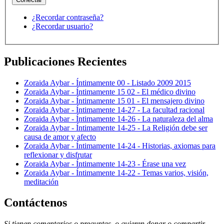
¿Recordar contraseña?
¿Recordar usuario?
Publicaciones Recientes
Zoraida Aybar - Íntimamente 00 - Listado 2009 2015
Zoraida Aybar - Íntimamente 15 02 - El médico divino
Zoraida Aybar - Íntimamente 15 01 - El mensajero divino
Zoraida Aybar - Íntimamente 14-27 - La facultad racional
Zoraida Aybar - Íntimamente 14-26 - La naturaleza del alma
Zoraida Aybar - Íntimamente 14-25 - La Religión debe ser
causa de amor y afecto
Zoraida Aybar - Íntimamente 14-24 - Historias, axiomas para
reflexionar y disfrutar
Zoraida Aybar - Íntimamente 14-23 - Érase una vez
Zoraida Aybar - Íntimamente 14-22 - Temas varios, visión,
meditación
Contáctenos
Si tienen comentarios o preguntas, o quieren donar o compartir