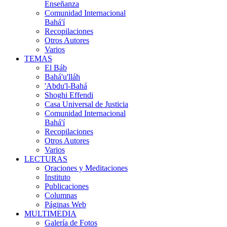
Enseñanza
Comunidad Internacional
Bahá'í
Recopilaciones
Otros Autores
Varios
TEMAS
El Báb
Bahá'u'lláh
'Abdu'l-Bahá
Shoghi Effendi
Casa Universal de Justicia
Comunidad Internacional
Bahá'í
Recopilaciones
Otros Autores
Varios
LECTURAS
Oraciones y Meditaciones
Instituto
Publicaciones
Columnas
Páginas Web
MULTIMEDIA
Galería de Fotos