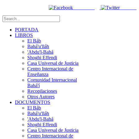
Facebook
Twitter
PORTADA
LIBROS
El Báb
Bahá'u'lláh
'Abdu'l-Bahá
Shoghi Effendi
Casa Universal de Justicia
Centro Internacional de
Enseñanza
Comunidad Internacional
Bahá'í
Recopilaciones
Otros Autores
DOCUMENTOS
El Báb
Bahá'u'lláh
'Abdu'l-Bahá
Shoghi Effendi
Casa Universal de Justicia
Centro Internacional de