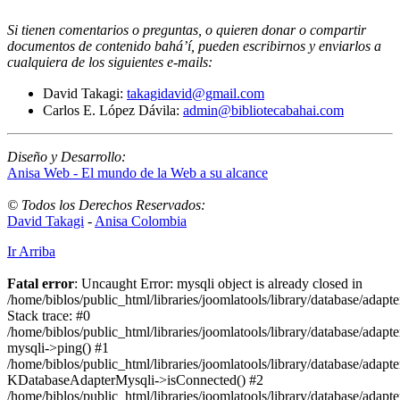
Si tienen comentarios o preguntas, o quieren donar o compartir
documentos de contenido bahá’í, pueden escribirnos y enviarlos a
cualquiera de los siguientes e-mails
:
David Takagi:
takagidavid@gmail.com
Carlos E. López Dávila:
admin@bibliotecabahai.com
Diseño y Desarrollo:
Anisa Web - El mundo de la Web a su alcance
© Todos los Derechos Reservados:
David Takagi
-
Anisa Colombia
Ir Arriba
Fatal error
: Uncaught Error: mysqli object is already closed in
/home/biblos/public_html/libraries/joomlatools/library/database/adapt
Stack trace: #0
/home/biblos/public_html/libraries/joomlatools/library/database/adapt
mysqli->ping() #1
/home/biblos/public_html/libraries/joomlatools/library/database/adapt
KDatabaseAdapterMysqli->isConnected() #2
/home/biblos/public_html/libraries/joomlatools/library/database/adapte