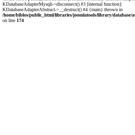
KDatabaseAdapterMysqli->disconnect() #3 [internal function]:
KDatabaseAdapterAbstract->__destruct() #4 {main} thrown in
/home/biblos/public_html/libraries/joomlatools/library/database/
on line
174