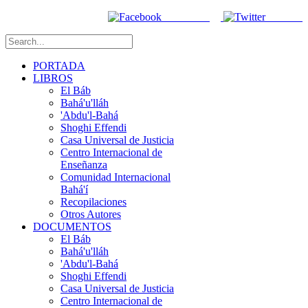
Facebook
Twitter
PORTADA
LIBROS
El Báb
Bahá'u'lláh
'Abdu'l-Bahá
Shoghi Effendi
Casa Universal de Justicia
Centro Internacional de
Enseñanza
Comunidad Internacional
Bahá'í
Recopilaciones
Otros Autores
DOCUMENTOS
El Báb
Bahá'u'lláh
'Abdu'l-Bahá
Shoghi Effendi
Casa Universal de Justicia
Centro Internacional de