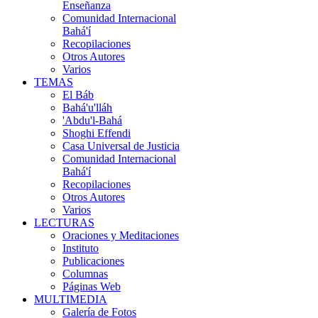
Enseñanza
Comunidad Internacional
Bahá'í
Recopilaciones
Otros Autores
Varios
TEMAS
El Báb
Bahá'u'lláh
'Abdu'l-Bahá
Shoghi Effendi
Casa Universal de Justicia
Comunidad Internacional
Bahá'í
Recopilaciones
Otros Autores
Varios
LECTURAS
Oraciones y Meditaciones
Instituto
Publicaciones
Columnas
Páginas Web
MULTIMEDIA
Galería de Fotos