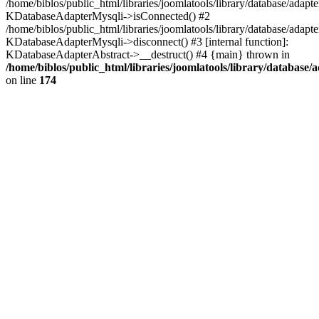
/home/biblos/public_html/libraries/joomlatools/library/database/adapt
KDatabaseAdapterMysqli->isConnected() #2
/home/biblos/public_html/libraries/joomlatools/library/database/adapte
KDatabaseAdapterMysqli->disconnect() #3 [internal function]:
KDatabaseAdapterAbstract->__destruct() #4 {main} thrown in
/home/biblos/public_html/libraries/joomlatools/library/database/
on line
174