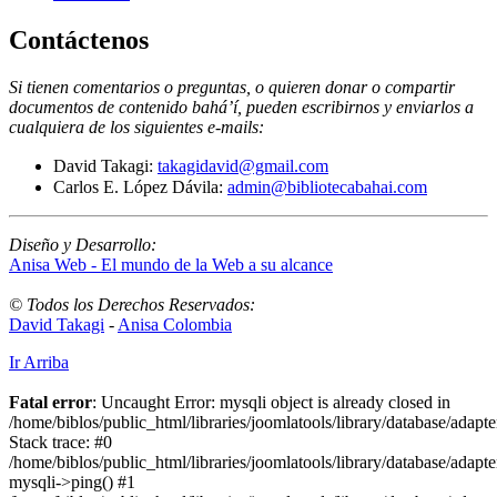
Contáctenos
Si tienen comentarios o preguntas, o quieren donar o compartir
documentos de contenido bahá’í, pueden escribirnos y enviarlos a
cualquiera de los siguientes e-mails
:
David Takagi:
takagidavid@gmail.com
Carlos E. López Dávila:
admin@bibliotecabahai.com
Diseño y Desarrollo:
Anisa Web - El mundo de la Web a su alcance
© Todos los Derechos Reservados:
David Takagi
-
Anisa Colombia
Ir Arriba
Fatal error
: Uncaught Error: mysqli object is already closed in
/home/biblos/public_html/libraries/joomlatools/library/database/adapt
Stack trace: #0
/home/biblos/public_html/libraries/joomlatools/library/database/adapt
mysqli->ping() #1