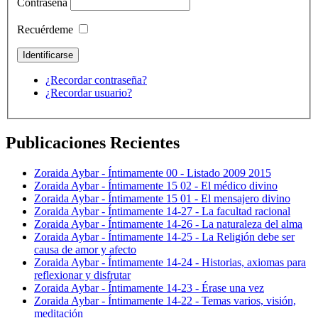
Contraseña
Recuérdeme
¿Recordar contraseña?
¿Recordar usuario?
Publicaciones Recientes
Zoraida Aybar - Íntimamente 00 - Listado 2009 2015
Zoraida Aybar - Íntimamente 15 02 - El médico divino
Zoraida Aybar - Íntimamente 15 01 - El mensajero divino
Zoraida Aybar - Íntimamente 14-27 - La facultad racional
Zoraida Aybar - Íntimamente 14-26 - La naturaleza del alma
Zoraida Aybar - Íntimamente 14-25 - La Religión debe ser
causa de amor y afecto
Zoraida Aybar - Íntimamente 14-24 - Historias, axiomas para
reflexionar y disfrutar
Zoraida Aybar - Íntimamente 14-23 - Érase una vez
Zoraida Aybar - Íntimamente 14-22 - Temas varios, visión,
meditación