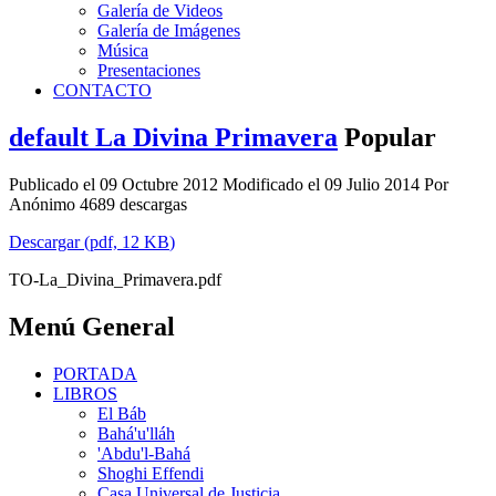
Galería de Videos
Galería de Imágenes
Música
Presentaciones
CONTACTO
default
La Divina Primavera
Popular
Publicado el 09 Octubre 2012
Modificado el 09 Julio 2014
Por
Anónimo
4689 descargas
Descargar
(
pdf,
12 KB
)
TO-La_Divina_Primavera.pdf
Menú General
PORTADA
LIBROS
El Báb
Bahá'u'lláh
'Abdu'l-Bahá
Shoghi Effendi
Casa Universal de Justicia