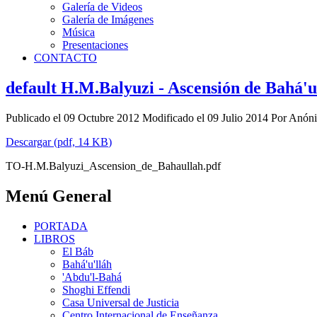
Galería de Videos
Galería de Imágenes
Música
Presentaciones
CONTACTO
default
H.M.Balyuzi - Ascensión de Bahá'u
Publicado el 09 Octubre 2012
Modificado el 09 Julio 2014
Por
Anón
Descargar
(
pdf,
14 KB
)
TO-H.M.Balyuzi_Ascension_de_Bahaullah.pdf
Menú General
PORTADA
LIBROS
El Báb
Bahá'u'lláh
'Abdu'l-Bahá
Shoghi Effendi
Casa Universal de Justicia
Centro Internacional de Enseñanza