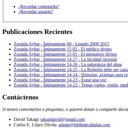
¿Recordar contraseña?
¿Recordar usuario?
Publicaciones Recientes
Zoraida Aybar - Íntimamente 00 - Listado 2009 2015
Zoraida Aybar - Íntimamente 15 02 - El médico divino
Zoraida Aybar - Íntimamente 15 01 - El mensajero divino
Zoraida Aybar - Íntimamente 14-27 - La facultad racional
Zoraida Aybar - Íntimamente 14-26 - La naturaleza del alma
Zoraida Aybar - Íntimamente 14-25 - La Religión debe ser caus
Zoraida Aybar - Íntimamente 14-24 - Historias, axiomas para ref
Zoraida Aybar - Íntimamente 14-23 - Érase una vez
Zoraida Aybar - Íntimamente 14-22 - Temas varios, visión, med
Contáctenos
Si tienen comentarios o preguntas, o quieren donar o compartir docum
David Takagi:
takagidavid@gmail.com
Carlos E. López Dávila:
admin@bibliotecabahai.com