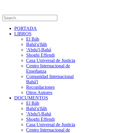
PORTADA
LIBROS
El Báb
Bahá'u'lláh
'Abdu'l-Bahá
Shoghi Effendi
Casa Universal de Justicia
Centro Internacional de
Enseñanza
Comunidad Internacional
Bahá'í
Recopilaciones
Otros Autores
DOCUMENTOS
El Báb
Bahá'u'lláh
'Abdu'l-Bahá
Shoghi Effendi
Casa Universal de Justicia
Centro Internacional de