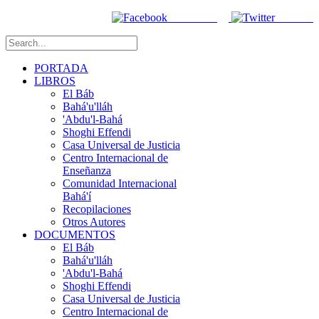
Facebook
Twitter
PORTADA
LIBROS
El Báb
Bahá'u'lláh
'Abdu'l-Bahá
Shoghi Effendi
Casa Universal de Justicia
Centro Internacional de
Enseñanza
Comunidad Internacional
Bahá'í
Recopilaciones
Otros Autores
DOCUMENTOS
El Báb
Bahá'u'lláh
'Abdu'l-Bahá
Shoghi Effendi
Casa Universal de Justicia
Centro Internacional de