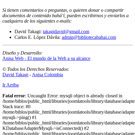
Si tienen comentarios o preguntas, o quieren donar o compartir
documentos de contenido bahá’í, pueden escribirnos y enviarlos a
cualquiera de los siguientes e-mails
:
David Takagi:
takagidavid@gmail.com
Carlos E. López Dávila:
admin@bibliotecabahai.com
Diseño y Desarrollo:
Anisa Web - El mundo de la Web a su alcance
© Todos los Derechos Reservados:
David Takagi
-
Anisa Colombia
Ir Arriba
Fatal error
: Uncaught Error: mysqli object is already closed in
/home/biblos/public_html/libraries/joomlatools/library/database/adapt
Stack trace: #0
/home/biblos/public_html/libraries/joomlatools/library/database/adapt
mysqli->ping() #1
/home/biblos/public_html/libraries/joomlatools/library/database/adapt
KDatabaseAdapterMysqli->isConnected() #2
/home/biblos/public_html/libraries/joomlatools/library/database/adapte