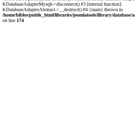
KDatabaseAdapterMysqli->disconnect() #3 [internal function]:
KDatabaseAdapterAbstract->__destruct() #4 {main} thrown in
/home/biblos/public_html/libraries/joomlatools/library/database/
on line
174