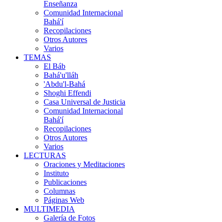
Enseñanza
Comunidad Internacional
Bahá'í
Recopilaciones
Otros Autores
Varios
TEMAS
El Báb
Bahá'u'lláh
'Abdu'l-Bahá
Shoghi Effendi
Casa Universal de Justicia
Comunidad Internacional
Bahá'í
Recopilaciones
Otros Autores
Varios
LECTURAS
Oraciones y Meditaciones
Instituto
Publicaciones
Columnas
Páginas Web
MULTIMEDIA
Galería de Fotos