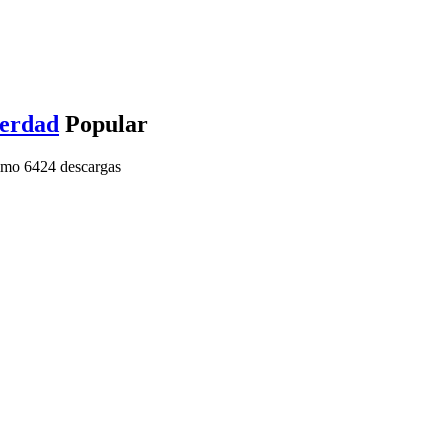
verdad
Popular
imo
6424 descargas