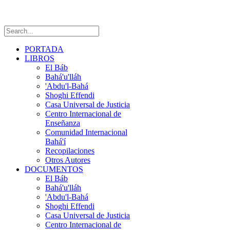
PORTADA
LIBROS
El Báb
Bahá'u'lláh
'Abdu'l-Bahá
Shoghi Effendi
Casa Universal de Justicia
Centro Internacional de
Enseñanza
Comunidad Internacional
Bahá'í
Recopilaciones
Otros Autores
DOCUMENTOS
El Báb
Bahá'u'lláh
'Abdu'l-Bahá
Shoghi Effendi
Casa Universal de Justicia
Centro Internacional de