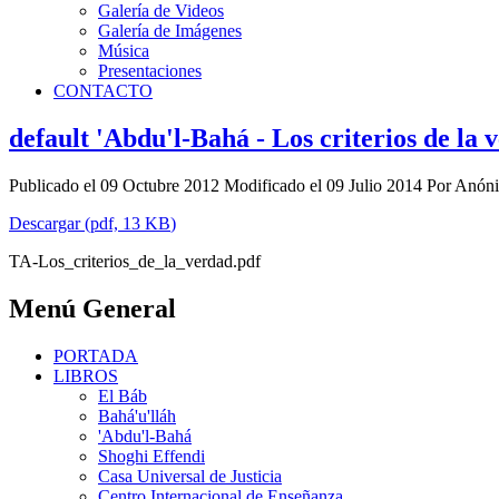
Galería de Videos
Galería de Imágenes
Música
Presentaciones
CONTACTO
default
'Abdu'l-Bahá - Los criterios de la 
Publicado el 09 Octubre 2012
Modificado el 09 Julio 2014
Por
Anón
Descargar
(
pdf,
13 KB
)
TA-Los_criterios_de_la_verdad.pdf
Menú General
PORTADA
LIBROS
El Báb
Bahá'u'lláh
'Abdu'l-Bahá
Shoghi Effendi
Casa Universal de Justicia
Centro Internacional de Enseñanza