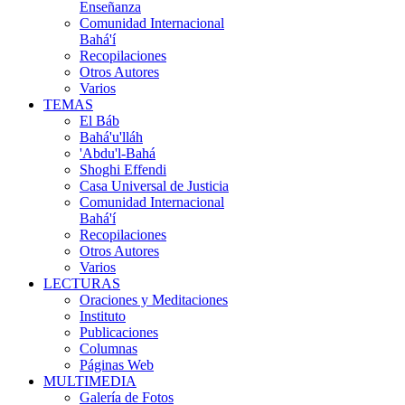
Enseñanza
Comunidad Internacional
Bahá'í
Recopilaciones
Otros Autores
Varios
TEMAS
El Báb
Bahá'u'lláh
'Abdu'l-Bahá
Shoghi Effendi
Casa Universal de Justicia
Comunidad Internacional
Bahá'í
Recopilaciones
Otros Autores
Varios
LECTURAS
Oraciones y Meditaciones
Instituto
Publicaciones
Columnas
Páginas Web
MULTIMEDIA
Galería de Fotos