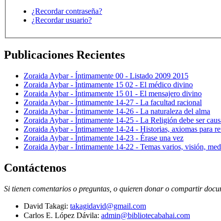
¿Recordar contraseña?
¿Recordar usuario?
Publicaciones Recientes
Zoraida Aybar - Íntimamente 00 - Listado 2009 2015
Zoraida Aybar - Íntimamente 15 02 - El médico divino
Zoraida Aybar - Íntimamente 15 01 - El mensajero divino
Zoraida Aybar - Íntimamente 14-27 - La facultad racional
Zoraida Aybar - Íntimamente 14-26 - La naturaleza del alma
Zoraida Aybar - Íntimamente 14-25 - La Religión debe ser caus
Zoraida Aybar - Íntimamente 14-24 - Historias, axiomas para ref
Zoraida Aybar - Íntimamente 14-23 - Érase una vez
Zoraida Aybar - Íntimamente 14-22 - Temas varios, visión, med
Contáctenos
Si tienen comentarios o preguntas, o quieren donar o compartir docum
David Takagi:
takagidavid@gmail.com
Carlos E. López Dávila:
admin@bibliotecabahai.com