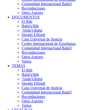
Comunidad Internacional Bahá'í
Recopilaciones
Otros Autores
DOCUMENTOS
El Báb
Bahá'u'lláh
'Abdu'l-Bahá
Shoghi Effendi
Casa Universal de Justicia
Centro Internacional de Enseñanza
Comunidad Internacional Bahá'í
Recopilaciones
Otros Autores
Varios
TEMAS
El Báb
Bahá'u'lláh
'Abdu'l-Bahá
Shoghi Effendi
Casa Universal de Justicia
Comunidad Internacional Bahá'í
Recopilaciones
Otros Autores
Varios
LECTURAS