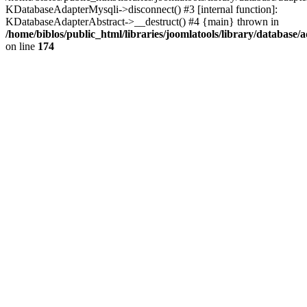
KDatabaseAdapterMysqli->disconnect() #3 [internal function]:
KDatabaseAdapterAbstract->__destruct() #4 {main} thrown in
/home/biblos/public_html/libraries/joomlatools/library/database/
on line
174