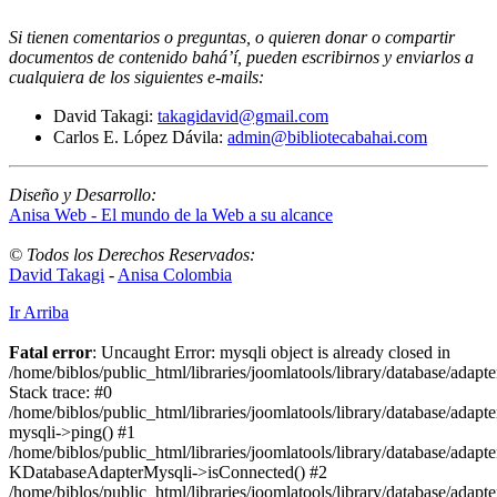
Si tienen comentarios o preguntas, o quieren donar o compartir
documentos de contenido bahá’í, pueden escribirnos y enviarlos a
cualquiera de los siguientes e-mails
:
David Takagi:
takagidavid@gmail.com
Carlos E. López Dávila:
admin@bibliotecabahai.com
Diseño y Desarrollo:
Anisa Web - El mundo de la Web a su alcance
© Todos los Derechos Reservados:
David Takagi
-
Anisa Colombia
Ir Arriba
Fatal error
: Uncaught Error: mysqli object is already closed in
/home/biblos/public_html/libraries/joomlatools/library/database/adapt
Stack trace: #0
/home/biblos/public_html/libraries/joomlatools/library/database/adapt
mysqli->ping() #1
/home/biblos/public_html/libraries/joomlatools/library/database/adapt
KDatabaseAdapterMysqli->isConnected() #2
/home/biblos/public_html/libraries/joomlatools/library/database/adapte