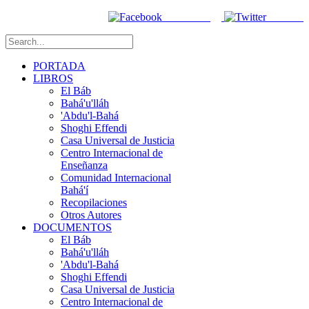
Facebook
Twitter
PORTADA
LIBROS
El Báb
Bahá'u'lláh
'Abdu'l-Bahá
Shoghi Effendi
Casa Universal de Justicia
Centro Internacional de
Enseñanza
Comunidad Internacional
Bahá'í
Recopilaciones
Otros Autores
DOCUMENTOS
El Báb
Bahá'u'lláh
'Abdu'l-Bahá
Shoghi Effendi
Casa Universal de Justicia
Centro Internacional de