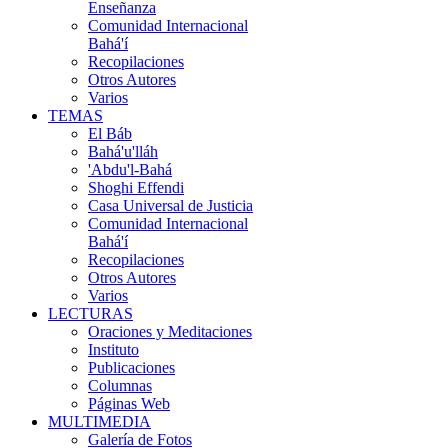
Enseñanza
Comunidad Internacional
Bahá'í
Recopilaciones
Otros Autores
Varios
TEMAS
El Báb
Bahá'u'lláh
'Abdu'l-Bahá
Shoghi Effendi
Casa Universal de Justicia
Comunidad Internacional
Bahá'í
Recopilaciones
Otros Autores
Varios
LECTURAS
Oraciones y Meditaciones
Instituto
Publicaciones
Columnas
Páginas Web
MULTIMEDIA
Galería de Fotos