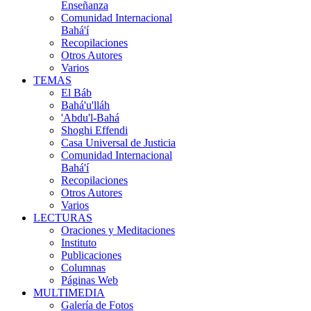
Enseñanza
Comunidad Internacional
Bahá'í
Recopilaciones
Otros Autores
Varios
TEMAS
El Báb
Bahá'u'lláh
'Abdu'l-Bahá
Shoghi Effendi
Casa Universal de Justicia
Comunidad Internacional
Bahá'í
Recopilaciones
Otros Autores
Varios
LECTURAS
Oraciones y Meditaciones
Instituto
Publicaciones
Columnas
Páginas Web
MULTIMEDIA
Galería de Fotos