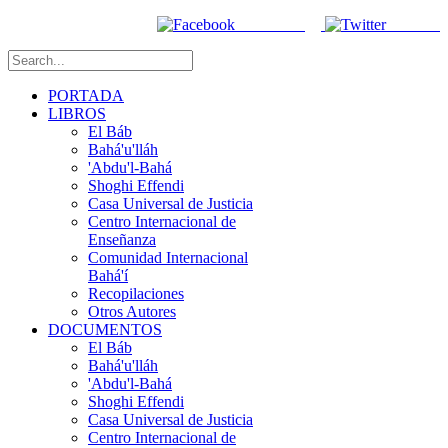
Facebook
Twitter
PORTADA
LIBROS
El Báb
Bahá'u'lláh
'Abdu'l-Bahá
Shoghi Effendi
Casa Universal de Justicia
Centro Internacional de
Enseñanza
Comunidad Internacional
Bahá'í
Recopilaciones
Otros Autores
DOCUMENTOS
El Báb
Bahá'u'lláh
'Abdu'l-Bahá
Shoghi Effendi
Casa Universal de Justicia
Centro Internacional de