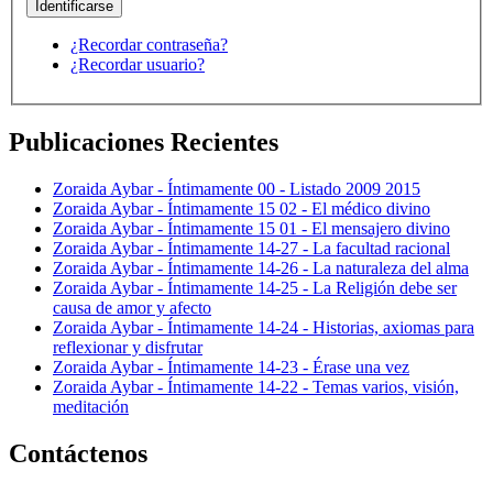
¿Recordar contraseña?
¿Recordar usuario?
Publicaciones Recientes
Zoraida Aybar - Íntimamente 00 - Listado 2009 2015
Zoraida Aybar - Íntimamente 15 02 - El médico divino
Zoraida Aybar - Íntimamente 15 01 - El mensajero divino
Zoraida Aybar - Íntimamente 14-27 - La facultad racional
Zoraida Aybar - Íntimamente 14-26 - La naturaleza del alma
Zoraida Aybar - Íntimamente 14-25 - La Religión debe ser
causa de amor y afecto
Zoraida Aybar - Íntimamente 14-24 - Historias, axiomas para
reflexionar y disfrutar
Zoraida Aybar - Íntimamente 14-23 - Érase una vez
Zoraida Aybar - Íntimamente 14-22 - Temas varios, visión,
meditación
Contáctenos