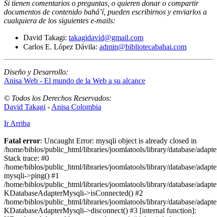
Si tienen comentarios o preguntas, o quieren donar o compartir
documentos de contenido bahá’í, pueden escribirnos y enviarlos a
cualquiera de los siguientes e-mails
:
David Takagi:
takagidavid@gmail.com
Carlos E. López Dávila:
admin@bibliotecabahai.com
Diseño y Desarrollo:
Anisa Web - El mundo de la Web a su alcance
© Todos los Derechos Reservados:
David Takagi
-
Anisa Colombia
Ir Arriba
Fatal error
: Uncaught Error: mysqli object is already closed in
/home/biblos/public_html/libraries/joomlatools/library/database/adapt
Stack trace: #0
/home/biblos/public_html/libraries/joomlatools/library/database/adapt
mysqli->ping() #1
/home/biblos/public_html/libraries/joomlatools/library/database/adapt
KDatabaseAdapterMysqli->isConnected() #2
/home/biblos/public_html/libraries/joomlatools/library/database/adapte
KDatabaseAdapterMysqli->disconnect() #3 [internal function]: