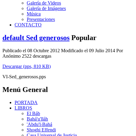
Galería de Videos
Galería de Imágenes
Música
Presentaciones
CONTACTO
default
Sed generosos
Popular
Publicado el 08 Octubre 2012
Modificado el 09 Julio 2014
Por
Anónimo
2522 descargas
Descargar
(
pps,
810 KB
)
VI-Sed_generosos.pps
Menú General
PORTADA
LIBROS
El Báb
Bahá'u'lláh
'Abdu'l-Bahá
Shoghi Effendi
Casa Universal de Justicia