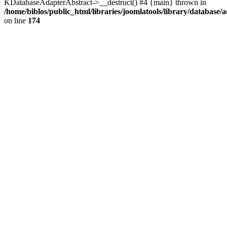
KDatabaseAdapterAbstract->__destruct() #4 {main} thrown in
/home/biblos/public_html/libraries/joomlatools/library/database/
on line
174