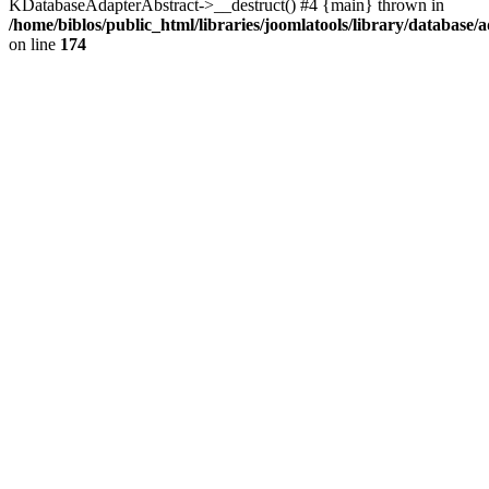
KDatabaseAdapterAbstract->__destruct() #4 {main} thrown in
/home/biblos/public_html/libraries/joomlatools/library/database/
on line
174