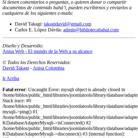
Si tienen comentarios o preguntas, o quieren donar o compartir
documentos de contenido bahá’í, pueden escribirnos y enviarlos a
cualquiera de los siguientes e-mails
:
David Takagi:
takagidavid@gmail.com
Carlos E. López Dávila:
admin@bibliotecabahai.com
Diseño y Desarrollo:
Anisa Web - El mundo de la Web a su alcance
© Todos los Derechos Reservados:
David Takagi
-
Anisa Colombia
Ir Arriba
Fatal error
: Uncaught Error: mysqli object is already closed in
/home/biblos/public_html/libraries/joomlatools/library/database/adapt
Stack trace: #0
/home/biblos/public_html/libraries/joomlatools/library/database/adapt
mysqli->ping() #1
/home/biblos/public_html/libraries/joomlatools/library/database/adapt
KDatabaseAdapterMysqli->isConnected() #2
/home/biblos/public_html/libraries/joomlatools/library/database/adapte
KDatabaseAdapterMysqli->disconnect() #3 [internal function]: