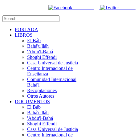
Facebook
Twitter
PORTADA
LIBROS
El Báb
Bahá'u'lláh
'Abdu'l-Bahá
Shoghi Effendi
Casa Universal de Justicia
Centro Internacional de
Enseñanza
Comunidad Internacional
Bahá'í
Recopilaciones
Otros Autores
DOCUMENTOS
El Báb
Bahá'u'lláh
'Abdu'l-Bahá
Shoghi Effendi
Casa Universal de Justicia
Centro Internacional de