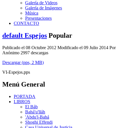
Galería de Videos
Galería de Imágenes
Música
Presentaciones
CONTACTO
default
Espejos
Popular
Publicado el 08 Octubre 2012
Modificado el 09 Julio 2014
Por
Anónimo
2997 descargas
Descargar
(
pps,
2 MB
)
VI-Espejos.pps
Menú General
PORTADA
LIBROS
El Báb
Bahá'u'lláh
'Abdu'l-Bahá
Shoghi Effendi
Casa Universal de Justicia