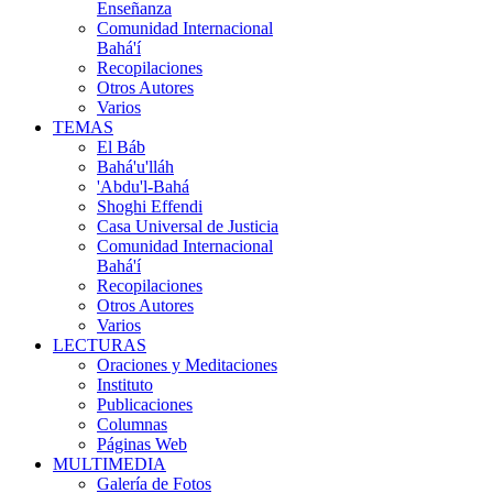
Enseñanza
Comunidad Internacional
Bahá'í
Recopilaciones
Otros Autores
Varios
TEMAS
El Báb
Bahá'u'lláh
'Abdu'l-Bahá
Shoghi Effendi
Casa Universal de Justicia
Comunidad Internacional
Bahá'í
Recopilaciones
Otros Autores
Varios
LECTURAS
Oraciones y Meditaciones
Instituto
Publicaciones
Columnas
Páginas Web
MULTIMEDIA
Galería de Fotos