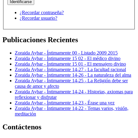
¿Recordar contraseña?
¿Recordar usuario?
Publicaciones Recientes
Zoraida Aybar - Íntimamente 00 - Listado 2009 2015
Zoraida Aybar - Íntimamente 15 02 - El médico divino
Zoraida Aybar - Íntimamente 15 01 - El mensajero divino
Zoraida Aybar - Íntimamente 14-27 - La facultad racional
Zoraida Aybar - Íntimamente 14-26 - La naturaleza del alma
Zoraida Aybar - Íntimamente 14-25 - La Religión debe ser
causa de amor y afecto
Zoraida Aybar - Íntimamente 14-24 - Historias, axiomas para
reflexionar y disfrutar
Zoraida Aybar - Íntimamente 14-23 - Érase una vez
Zoraida Aybar - Íntimamente 14-22 - Temas varios, visión,
meditación
Contáctenos