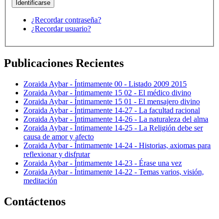
¿Recordar contraseña?
¿Recordar usuario?
Publicaciones Recientes
Zoraida Aybar - Íntimamente 00 - Listado 2009 2015
Zoraida Aybar - Íntimamente 15 02 - El médico divino
Zoraida Aybar - Íntimamente 15 01 - El mensajero divino
Zoraida Aybar - Íntimamente 14-27 - La facultad racional
Zoraida Aybar - Íntimamente 14-26 - La naturaleza del alma
Zoraida Aybar - Íntimamente 14-25 - La Religión debe ser
causa de amor y afecto
Zoraida Aybar - Íntimamente 14-24 - Historias, axiomas para
reflexionar y disfrutar
Zoraida Aybar - Íntimamente 14-23 - Érase una vez
Zoraida Aybar - Íntimamente 14-22 - Temas varios, visión,
meditación
Contáctenos