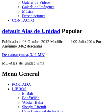
Galería de Videos
Galería de Imágenes
Música
Presentaciones
CONTACTO
default
Alas de Unidad
Popular
Publicado el 03 Octubre 2012
Modificado el 09 Julio 2014
Por
Anónimo
3462 descargas
Descargar
(
wma,
3.11 MB
)
MU-Alas_de_unidad.wma
Menú General
PORTADA
LIBROS
El Báb
Bahá'u'lláh
'Abdu'l-Bahá
Shoghi Effendi
Casa Universal de Justicia