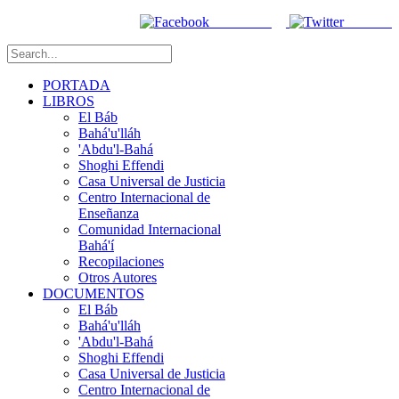
Facebook
Twitter
PORTADA
LIBROS
El Báb
Bahá'u'lláh
'Abdu'l-Bahá
Shoghi Effendi
Casa Universal de Justicia
Centro Internacional de
Enseñanza
Comunidad Internacional
Bahá'í
Recopilaciones
Otros Autores
DOCUMENTOS
El Báb
Bahá'u'lláh
'Abdu'l-Bahá
Shoghi Effendi
Casa Universal de Justicia
Centro Internacional de