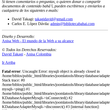
Si tienen comentarios o preguntas, o quieren donar o compartir
documentos de contenido bahá’í, pueden escribirnos y enviarlos a
cualquiera de los siguientes e-mails
:
David Takagi:
takagidavid@gmail.com
Carlos E. López Dávila:
admin@bibliotecabahai.com
Diseño y Desarrollo:
Anisa Web - El mundo de la Web a su alcance
© Todos los Derechos Reservados:
David Takagi
-
Anisa Colombia
Ir Arriba
Fatal error
: Uncaught Error: mysqli object is already closed in
/home/biblos/public_html/libraries/joomlatools/library/database/adapt
Stack trace: #0
/home/biblos/public_html/libraries/joomlatools/library/database/adapt
mysqli->ping() #1
/home/biblos/public_html/libraries/joomlatools/library/database/adapt
KDatabaseAdapterMysqli->isConnected() #2
/home/biblos/public_html/libraries/joomlatools/library/database/adapte
KDatabaseAdapterMysqli->disconnect() #3 [internal function]: