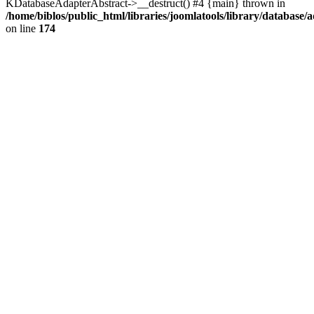
KDatabaseAdapterAbstract->__destruct() #4 {main} thrown in
/home/biblos/public_html/libraries/joomlatools/library/database/
on line
174