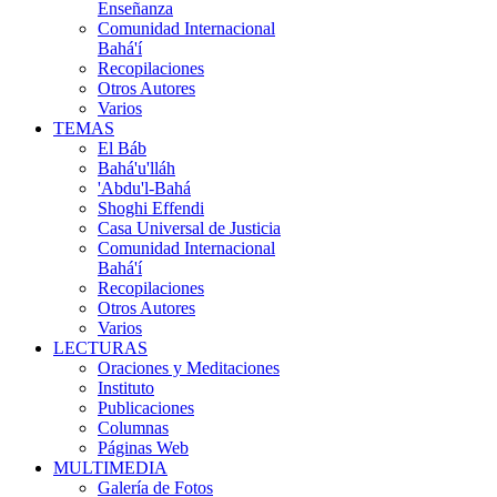
Enseñanza
Comunidad Internacional
Bahá'í
Recopilaciones
Otros Autores
Varios
TEMAS
El Báb
Bahá'u'lláh
'Abdu'l-Bahá
Shoghi Effendi
Casa Universal de Justicia
Comunidad Internacional
Bahá'í
Recopilaciones
Otros Autores
Varios
LECTURAS
Oraciones y Meditaciones
Instituto
Publicaciones
Columnas
Páginas Web
MULTIMEDIA
Galería de Fotos