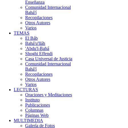
Enseñanza
Comunidad Internacional
Bahá'í
Recopilaciones
Otros Autores
Varios
TEMAS
El Báb
Bahá'u'lláh
'Abdu'l-Bahá
Shoghi Effendi
Casa Universal de Justicia
Comunidad Internacional
Bahá'í
Recopilaciones
Otros Autores
Varios
LECTURAS
Oraciones y Meditaciones
Instituto
Publicaciones
Columnas
Páginas Web
MULTIMEDIA
Galería de Fotos