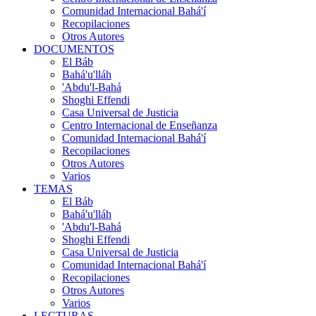
Comunidad Internacional Bahá'í
Recopilaciones
Otros Autores
DOCUMENTOS
El Báb
Bahá'u'lláh
'Abdu'l-Bahá
Shoghi Effendi
Casa Universal de Justicia
Centro Internacional de Enseñanza
Comunidad Internacional Bahá'í
Recopilaciones
Otros Autores
Varios
TEMAS
El Báb
Bahá'u'lláh
'Abdu'l-Bahá
Shoghi Effendi
Casa Universal de Justicia
Comunidad Internacional Bahá'í
Recopilaciones
Otros Autores
Varios
LECTURAS