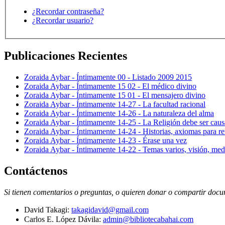
¿Recordar contraseña?
¿Recordar usuario?
Publicaciones Recientes
Zoraida Aybar - Íntimamente 00 - Listado 2009 2015
Zoraida Aybar - Íntimamente 15 02 - El médico divino
Zoraida Aybar - Íntimamente 15 01 - El mensajero divino
Zoraida Aybar - Íntimamente 14-27 - La facultad racional
Zoraida Aybar - Íntimamente 14-26 - La naturaleza del alma
Zoraida Aybar - Íntimamente 14-25 - La Religión debe ser caus
Zoraida Aybar - Íntimamente 14-24 - Historias, axiomas para ref
Zoraida Aybar - Íntimamente 14-23 - Érase una vez
Zoraida Aybar - Íntimamente 14-22 - Temas varios, visión, med
Contáctenos
Si tienen comentarios o preguntas, o quieren donar o compartir docum
David Takagi:
takagidavid@gmail.com
Carlos E. López Dávila:
admin@bibliotecabahai.com