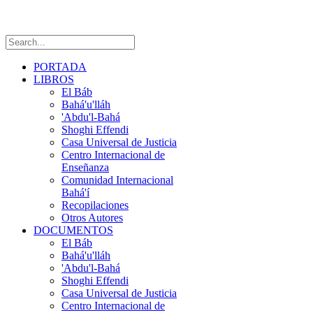
PORTADA
LIBROS
El Báb
Bahá'u'lláh
'Abdu'l-Bahá
Shoghi Effendi
Casa Universal de Justicia
Centro Internacional de
Enseñanza
Comunidad Internacional
Bahá'í
Recopilaciones
Otros Autores
DOCUMENTOS
El Báb
Bahá'u'lláh
'Abdu'l-Bahá
Shoghi Effendi
Casa Universal de Justicia
Centro Internacional de