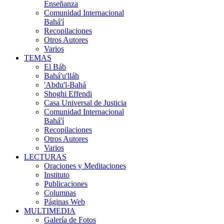
Enseñanza
Comunidad Internacional
Bahá'í
Recopilaciones
Otros Autores
Varios
TEMAS
El Báb
Bahá'u'lláh
'Abdu'l-Bahá
Shoghi Effendi
Casa Universal de Justicia
Comunidad Internacional
Bahá'í
Recopilaciones
Otros Autores
Varios
LECTURAS
Oraciones y Meditaciones
Instituto
Publicaciones
Columnas
Páginas Web
MULTIMEDIA
Galería de Fotos