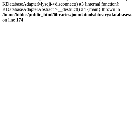
KDatabaseAdapterMysqli->disconnect() #3 [internal function]:
KDatabaseAdapterAbstract->__destruct() #4 {main} thrown in
/home/biblos/public_html/libraries/joomlatools/library/database/
on line
174