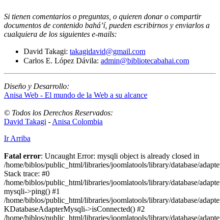
Si tienen comentarios o preguntas, o quieren donar o compartir
documentos de contenido bahá’í, pueden escribirnos y enviarlos a
cualquiera de los siguientes e-mails
:
David Takagi:
takagidavid@gmail.com
Carlos E. López Dávila:
admin@bibliotecabahai.com
Diseño y Desarrollo:
Anisa Web - El mundo de la Web a su alcance
© Todos los Derechos Reservados:
David Takagi
-
Anisa Colombia
Ir Arriba
Fatal error
: Uncaught Error: mysqli object is already closed in
/home/biblos/public_html/libraries/joomlatools/library/database/adapt
Stack trace: #0
/home/biblos/public_html/libraries/joomlatools/library/database/adapt
mysqli->ping() #1
/home/biblos/public_html/libraries/joomlatools/library/database/adapt
KDatabaseAdapterMysqli->isConnected() #2
/home/biblos/public_html/libraries/joomlatools/library/database/adapte