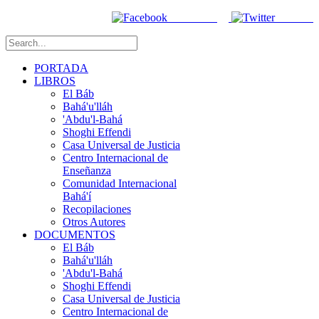
Facebook
Twitter
PORTADA
LIBROS
El Báb
Bahá'u'lláh
'Abdu'l-Bahá
Shoghi Effendi
Casa Universal de Justicia
Centro Internacional de
Enseñanza
Comunidad Internacional
Bahá'í
Recopilaciones
Otros Autores
DOCUMENTOS
El Báb
Bahá'u'lláh
'Abdu'l-Bahá
Shoghi Effendi
Casa Universal de Justicia
Centro Internacional de