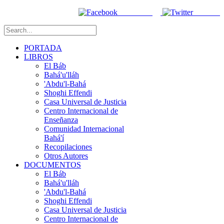
Facebook
Twitter
PORTADA
LIBROS
El Báb
Bahá'u'lláh
'Abdu'l-Bahá
Shoghi Effendi
Casa Universal de Justicia
Centro Internacional de
Enseñanza
Comunidad Internacional
Bahá'í
Recopilaciones
Otros Autores
DOCUMENTOS
El Báb
Bahá'u'lláh
'Abdu'l-Bahá
Shoghi Effendi
Casa Universal de Justicia
Centro Internacional de