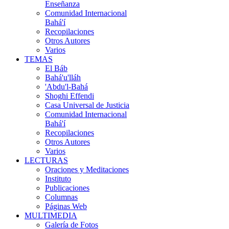
Enseñanza
Comunidad Internacional
Bahá'í
Recopilaciones
Otros Autores
Varios
TEMAS
El Báb
Bahá'u'lláh
'Abdu'l-Bahá
Shoghi Effendi
Casa Universal de Justicia
Comunidad Internacional
Bahá'í
Recopilaciones
Otros Autores
Varios
LECTURAS
Oraciones y Meditaciones
Instituto
Publicaciones
Columnas
Páginas Web
MULTIMEDIA
Galería de Fotos