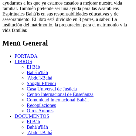
ayudarnos a los que ya estamos casados a mejorar nuestra vida
familiar. También pretende ser una ayuda para las Asambleas
Espirituales Bahá'ís en sus responsabilidades educativas y de
asesoramiento. El libro está dividido en 3 partes, a saber: La
institución del matrimonio, la preparación para el matrimonio y la
vida familiar.
Menú General
PORTADA
LIBROS
El Báb
Bahá'u'lláh
'Abdu'l-Bahá
Shoghi Effendi
Casa Universal de Justicia
Centro Internacional de Enseñanza
Comunidad Internacional Bahá'í
Recopilaciones
Otros Autores
DOCUMENTOS
El Báb
Bahá'u'lláh
'Abdu'l-Bahá