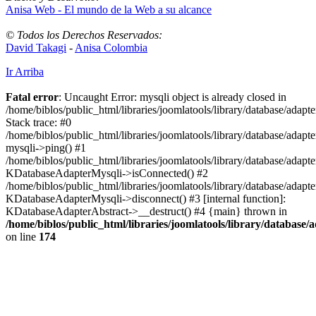
Anisa Web - El mundo de la Web a su alcance
© Todos los Derechos Reservados:
David Takagi
-
Anisa Colombia
Ir Arriba
Fatal error
: Uncaught Error: mysqli object is already closed in
/home/biblos/public_html/libraries/joomlatools/library/database/adapt
Stack trace: #0
/home/biblos/public_html/libraries/joomlatools/library/database/adapt
mysqli->ping() #1
/home/biblos/public_html/libraries/joomlatools/library/database/adapt
KDatabaseAdapterMysqli->isConnected() #2
/home/biblos/public_html/libraries/joomlatools/library/database/adapte
KDatabaseAdapterMysqli->disconnect() #3 [internal function]:
KDatabaseAdapterAbstract->__destruct() #4 {main} thrown in
/home/biblos/public_html/libraries/joomlatools/library/database/
on line
174