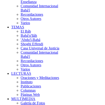
Enseñanza
Comunidad Internacional
Bahá'í
Recopilaciones
Otros Autores
Varios
TEMAS
El Báb
Bahá'u'lláh
'Abdu'l-Bahá
Shoghi Effendi
Casa Universal de Justicia
Comunidad Internacional
Bahá'í
Recopilaciones
Otros Autores
Varios
LECTURAS
Oraciones y Meditaciones
Instituto
Publicaciones
Columnas
Páginas Web
MULTIMEDIA
Galería de Fotos