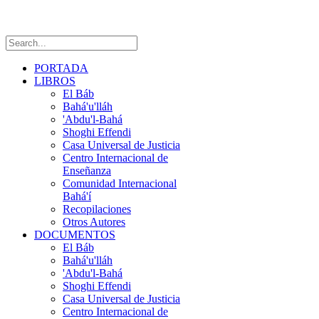
PORTADA
LIBROS
El Báb
Bahá'u'lláh
'Abdu'l-Bahá
Shoghi Effendi
Casa Universal de Justicia
Centro Internacional de
Enseñanza
Comunidad Internacional
Bahá'í
Recopilaciones
Otros Autores
DOCUMENTOS
El Báb
Bahá'u'lláh
'Abdu'l-Bahá
Shoghi Effendi
Casa Universal de Justicia
Centro Internacional de