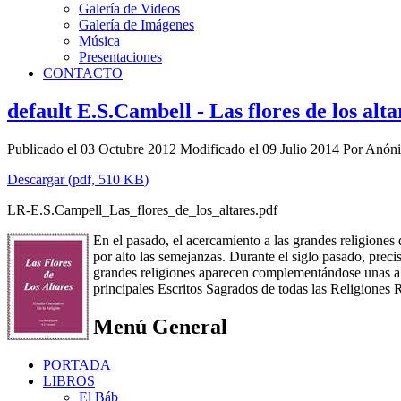
Galería de Videos
Galería de Imágenes
Música
Presentaciones
CONTACTO
default
E.S.Cambell - Las flores de los alta
Publicado el 03 Octubre 2012
Modificado el 09 Julio 2014
Por
Anón
Descargar
(
pdf,
510 KB
)
LR-E.S.Campell_Las_flores_de_los_altares.pdf
En el pasado, el acercamiento a las grandes religiones
por alto las semejanzas. Durante el siglo pasado, preci
grandes religiones aparecen complementándose unas a ot
principales Escritos Sagrados de todas las Religiones R
Menú General
PORTADA
LIBROS
El Báb