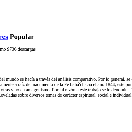
res
Popular
imo
9736 descargas
 del mundo se hacía a través del análisis comparativo. Por lo general, s
samente a raíz del nacimiento de la Fe bahá'í hacia el año 1844, este pun
ras y no en antagonismo. Por tal razón a este trabajo se le denomina “un
eveladas sobre diversos temas de carácter espiritual, social e individual