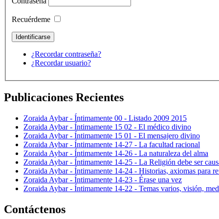
Contraseña
Recuérdeme
¿Recordar contraseña?
¿Recordar usuario?
Publicaciones Recientes
Zoraida Aybar - Íntimamente 00 - Listado 2009 2015
Zoraida Aybar - Íntimamente 15 02 - El médico divino
Zoraida Aybar - Íntimamente 15 01 - El mensajero divino
Zoraida Aybar - Íntimamente 14-27 - La facultad racional
Zoraida Aybar - Íntimamente 14-26 - La naturaleza del alma
Zoraida Aybar - Íntimamente 14-25 - La Religión debe ser caus
Zoraida Aybar - Íntimamente 14-24 - Historias, axiomas para ref
Zoraida Aybar - Íntimamente 14-23 - Érase una vez
Zoraida Aybar - Íntimamente 14-22 - Temas varios, visión, med
Contáctenos