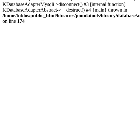
KDatabaseAdapterMysqli->disconnect() #3 [internal function]:
KDatabaseAdapterAbstract->__destruct() #4 {main} thrown in
/home/biblos/public_html/libraries/joomlatools/library/database/
on line
174