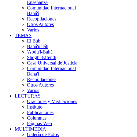
Enseñanza
Comunidad Internacional
Bahá'í
Recopilaciones
Otros Autores
Varios
TEMAS
El Báb
Bahá'u'lláh
'Abdu'l-Bahá
Shoghi Effendi
Casa Universal de Justicia
Comunidad Internacional
Bahá'í
Recopilaciones
Otros Autores
Varios
LECTURAS
Oraciones y Meditaciones
Instituto
Publicaciones
Columnas
Páginas Web
MULTIMEDIA
Galería de Fotos