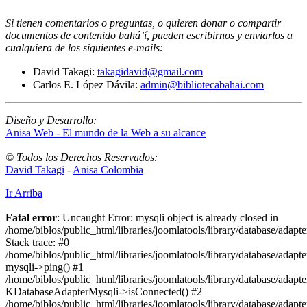
Si tienen comentarios o preguntas, o quieren donar o compartir
documentos de contenido bahá’í, pueden escribirnos y enviarlos a
cualquiera de los siguientes e-mails
:
David Takagi:
takagidavid@gmail.com
Carlos E. López Dávila:
admin@bibliotecabahai.com
Diseño y Desarrollo:
Anisa Web - El mundo de la Web a su alcance
© Todos los Derechos Reservados:
David Takagi
-
Anisa Colombia
Ir Arriba
Fatal error
: Uncaught Error: mysqli object is already closed in
/home/biblos/public_html/libraries/joomlatools/library/database/adapt
Stack trace: #0
/home/biblos/public_html/libraries/joomlatools/library/database/adapt
mysqli->ping() #1
/home/biblos/public_html/libraries/joomlatools/library/database/adapt
KDatabaseAdapterMysqli->isConnected() #2
/home/biblos/public_html/libraries/joomlatools/library/database/adapte