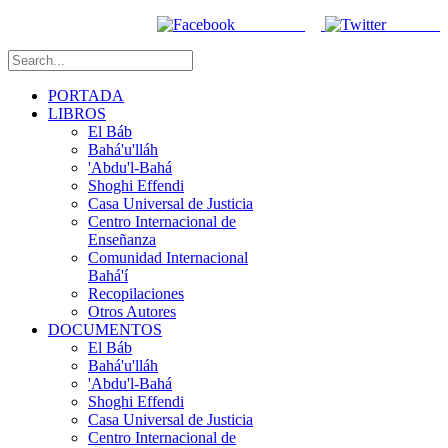
Facebook
Twitter
PORTADA
LIBROS
El Báb
Bahá'u'lláh
'Abdu'l-Bahá
Shoghi Effendi
Casa Universal de Justicia
Centro Internacional de
Enseñanza
Comunidad Internacional
Bahá'í
Recopilaciones
Otros Autores
DOCUMENTOS
El Báb
Bahá'u'lláh
'Abdu'l-Bahá
Shoghi Effendi
Casa Universal de Justicia
Centro Internacional de