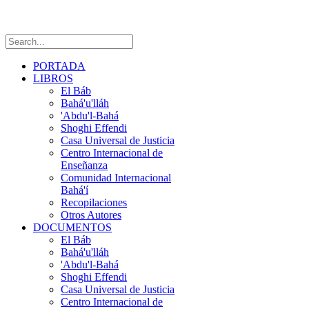
PORTADA
LIBROS
El Báb
Bahá'u'lláh
'Abdu'l-Bahá
Shoghi Effendi
Casa Universal de Justicia
Centro Internacional de
Enseñanza
Comunidad Internacional
Bahá'í
Recopilaciones
Otros Autores
DOCUMENTOS
El Báb
Bahá'u'lláh
'Abdu'l-Bahá
Shoghi Effendi
Casa Universal de Justicia
Centro Internacional de