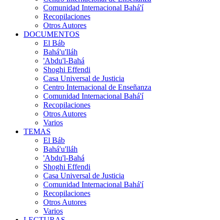
Comunidad Internacional Bahá'í
Recopilaciones
Otros Autores
DOCUMENTOS
El Báb
Bahá'u'lláh
'Abdu'l-Bahá
Shoghi Effendi
Casa Universal de Justicia
Centro Internacional de Enseñanza
Comunidad Internacional Bahá'í
Recopilaciones
Otros Autores
Varios
TEMAS
El Báb
Bahá'u'lláh
'Abdu'l-Bahá
Shoghi Effendi
Casa Universal de Justicia
Comunidad Internacional Bahá'í
Recopilaciones
Otros Autores
Varios
LECTURAS