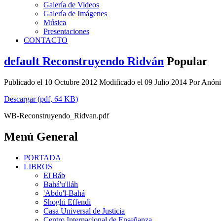
Galería de Videos
Galería de Imágenes
Música
Presentaciones
CONTACTO
default
Reconstruyendo Ridván
Popular
Publicado el 10 Octubre 2012
Modificado el 09 Julio 2014
Por
Anón
Descargar
(
pdf,
64 KB
)
WB-Reconstruyendo_Ridvan.pdf
Menú General
PORTADA
LIBROS
El Báb
Bahá'u'lláh
'Abdu'l-Bahá
Shoghi Effendi
Casa Universal de Justicia
Centro Internacional de Enseñanza