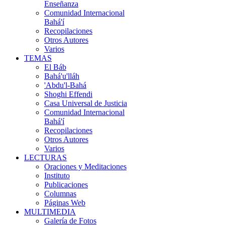
Enseñanza
Comunidad Internacional
Bahá'í
Recopilaciones
Otros Autores
Varios
TEMAS
El Báb
Bahá'u'lláh
'Abdu'l-Bahá
Shoghi Effendi
Casa Universal de Justicia
Comunidad Internacional
Bahá'í
Recopilaciones
Otros Autores
Varios
LECTURAS
Oraciones y Meditaciones
Instituto
Publicaciones
Columnas
Páginas Web
MULTIMEDIA
Galería de Fotos