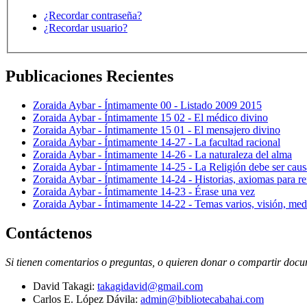
¿Recordar contraseña?
¿Recordar usuario?
Publicaciones Recientes
Zoraida Aybar - Íntimamente 00 - Listado 2009 2015
Zoraida Aybar - Íntimamente 15 02 - El médico divino
Zoraida Aybar - Íntimamente 15 01 - El mensajero divino
Zoraida Aybar - Íntimamente 14-27 - La facultad racional
Zoraida Aybar - Íntimamente 14-26 - La naturaleza del alma
Zoraida Aybar - Íntimamente 14-25 - La Religión debe ser caus
Zoraida Aybar - Íntimamente 14-24 - Historias, axiomas para ref
Zoraida Aybar - Íntimamente 14-23 - Érase una vez
Zoraida Aybar - Íntimamente 14-22 - Temas varios, visión, med
Contáctenos
Si tienen comentarios o preguntas, o quieren donar o compartir docum
David Takagi:
takagidavid@gmail.com
Carlos E. López Dávila:
admin@bibliotecabahai.com