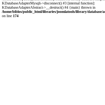
KDatabaseAdapterMysqli->disconnect() #3 [internal function]:
KDatabaseAdapterAbstract->__destruct() #4 {main} thrown in
/home/biblos/public_html/libraries/joomlatools/library/database/
on line
174