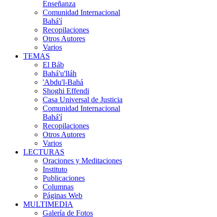
Enseñanza
Comunidad Internacional
Bahá'í
Recopilaciones
Otros Autores
Varios
TEMAS
El Báb
Bahá'u'lláh
'Abdu'l-Bahá
Shoghi Effendi
Casa Universal de Justicia
Comunidad Internacional
Bahá'í
Recopilaciones
Otros Autores
Varios
LECTURAS
Oraciones y Meditaciones
Instituto
Publicaciones
Columnas
Páginas Web
MULTIMEDIA
Galería de Fotos