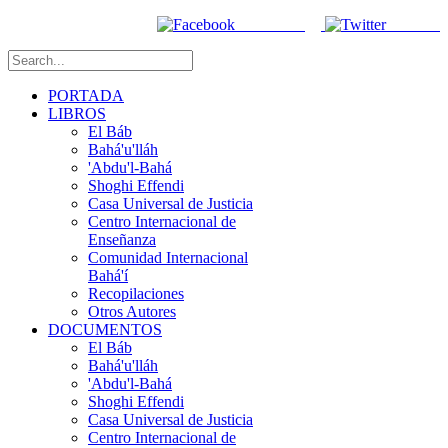
Facebook
Twitter
PORTADA
LIBROS
El Báb
Bahá'u'lláh
'Abdu'l-Bahá
Shoghi Effendi
Casa Universal de Justicia
Centro Internacional de
Enseñanza
Comunidad Internacional
Bahá'í
Recopilaciones
Otros Autores
DOCUMENTOS
El Báb
Bahá'u'lláh
'Abdu'l-Bahá
Shoghi Effendi
Casa Universal de Justicia
Centro Internacional de