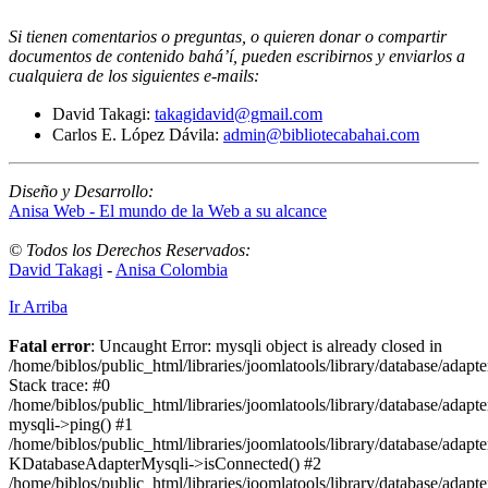
Si tienen comentarios o preguntas, o quieren donar o compartir
documentos de contenido bahá’í, pueden escribirnos y enviarlos a
cualquiera de los siguientes e-mails
:
David Takagi:
takagidavid@gmail.com
Carlos E. López Dávila:
admin@bibliotecabahai.com
Diseño y Desarrollo:
Anisa Web - El mundo de la Web a su alcance
© Todos los Derechos Reservados:
David Takagi
-
Anisa Colombia
Ir Arriba
Fatal error
: Uncaught Error: mysqli object is already closed in
/home/biblos/public_html/libraries/joomlatools/library/database/adapt
Stack trace: #0
/home/biblos/public_html/libraries/joomlatools/library/database/adapt
mysqli->ping() #1
/home/biblos/public_html/libraries/joomlatools/library/database/adapt
KDatabaseAdapterMysqli->isConnected() #2
/home/biblos/public_html/libraries/joomlatools/library/database/adapte