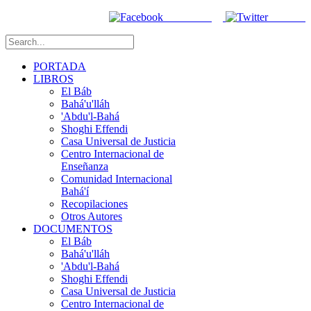
Facebook
Twitter
PORTADA
LIBROS
El Báb
Bahá'u'lláh
'Abdu'l-Bahá
Shoghi Effendi
Casa Universal de Justicia
Centro Internacional de
Enseñanza
Comunidad Internacional
Bahá'í
Recopilaciones
Otros Autores
DOCUMENTOS
El Báb
Bahá'u'lláh
'Abdu'l-Bahá
Shoghi Effendi
Casa Universal de Justicia
Centro Internacional de