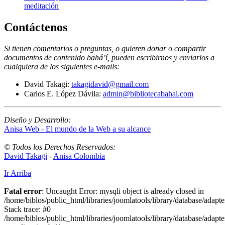
meditación
Contáctenos
Si tienen comentarios o preguntas, o quieren donar o compartir
documentos de contenido bahá’í, pueden escribirnos y enviarlos a
cualquiera de los siguientes e-mails
:
David Takagi:
takagidavid@gmail.com
Carlos E. López Dávila:
admin@bibliotecabahai.com
Diseño y Desarrollo:
Anisa Web - El mundo de la Web a su alcance
© Todos los Derechos Reservados:
David Takagi
-
Anisa Colombia
Ir Arriba
Fatal error
: Uncaught Error: mysqli object is already closed in
/home/biblos/public_html/libraries/joomlatools/library/database/adapt
Stack trace: #0
/home/biblos/public_html/libraries/joomlatools/library/database/adapt