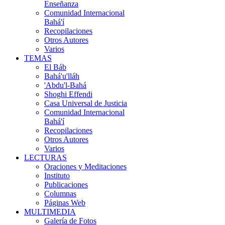
Enseñanza
Comunidad Internacional
Bahá'í
Recopilaciones
Otros Autores
Varios
TEMAS
El Báb
Bahá'u'lláh
'Abdu'l-Bahá
Shoghi Effendi
Casa Universal de Justicia
Comunidad Internacional
Bahá'í
Recopilaciones
Otros Autores
Varios
LECTURAS
Oraciones y Meditaciones
Instituto
Publicaciones
Columnas
Páginas Web
MULTIMEDIA
Galería de Fotos