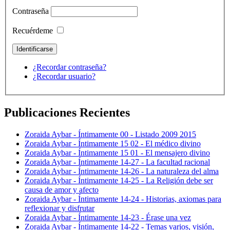
Contraseña
Recuérdeme
¿Recordar contraseña?
¿Recordar usuario?
Publicaciones Recientes
Zoraida Aybar - Íntimamente 00 - Listado 2009 2015
Zoraida Aybar - Íntimamente 15 02 - El médico divino
Zoraida Aybar - Íntimamente 15 01 - El mensajero divino
Zoraida Aybar - Íntimamente 14-27 - La facultad racional
Zoraida Aybar - Íntimamente 14-26 - La naturaleza del alma
Zoraida Aybar - Íntimamente 14-25 - La Religión debe ser
causa de amor y afecto
Zoraida Aybar - Íntimamente 14-24 - Historias, axiomas para
reflexionar y disfrutar
Zoraida Aybar - Íntimamente 14-23 - Érase una vez
Zoraida Aybar - Íntimamente 14-22 - Temas varios, visión,