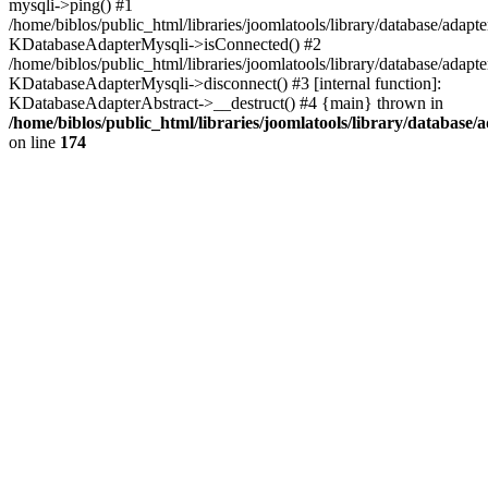
mysqli->ping() #1
/home/biblos/public_html/libraries/joomlatools/library/database/adapt
KDatabaseAdapterMysqli->isConnected() #2
/home/biblos/public_html/libraries/joomlatools/library/database/adapte
KDatabaseAdapterMysqli->disconnect() #3 [internal function]:
KDatabaseAdapterAbstract->__destruct() #4 {main} thrown in
/home/biblos/public_html/libraries/joomlatools/library/database/
on line
174