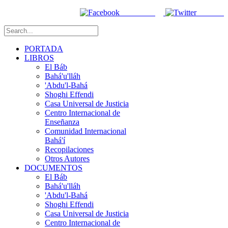
Facebook
Twitter
PORTADA
LIBROS
El Báb
Bahá'u'lláh
'Abdu'l-Bahá
Shoghi Effendi
Casa Universal de Justicia
Centro Internacional de
Enseñanza
Comunidad Internacional
Bahá'í
Recopilaciones
Otros Autores
DOCUMENTOS
El Báb
Bahá'u'lláh
'Abdu'l-Bahá
Shoghi Effendi
Casa Universal de Justicia
Centro Internacional de