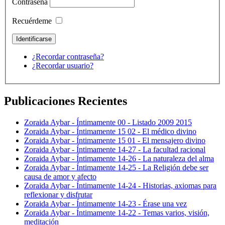
Contraseña
Recuérdeme
¿Recordar contraseña?
¿Recordar usuario?
Publicaciones Recientes
Zoraida Aybar - Íntimamente 00 - Listado 2009 2015
Zoraida Aybar - Íntimamente 15 02 - El médico divino
Zoraida Aybar - Íntimamente 15 01 - El mensajero divino
Zoraida Aybar - Íntimamente 14-27 - La facultad racional
Zoraida Aybar - Íntimamente 14-26 - La naturaleza del alma
Zoraida Aybar - Íntimamente 14-25 - La Religión debe ser
causa de amor y afecto
Zoraida Aybar - Íntimamente 14-24 - Historias, axiomas para
reflexionar y disfrutar
Zoraida Aybar - Íntimamente 14-23 - Érase una vez
Zoraida Aybar - Íntimamente 14-22 - Temas varios, visión,
meditación