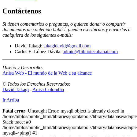
Contáctenos
Si tienen comentarios o preguntas, o quieren donar o compartir
documentos de contenido bahá’í, pueden escribirnos y enviarlos a
cualquiera de los siguientes e-mails
:
David Takagi:
takagidavid@gmail.com
Carlos E. López Dávila:
admin@bibliotecabahai.com
Diseño y Desarrollo:
Anisa Web - El mundo de la Web a su alcance
© Todos los Derechos Reservados:
David Takagi
-
Anisa Colombia
Ir Arriba
Fatal error
: Uncaught Error: mysqli object is already closed in
/home/biblos/public_html/libraries/joomlatools/library/database/adapt
Stack trace: #0
/home/biblos/public_html/libraries/joomlatools/library/database/adapt
mysqli->ping() #1