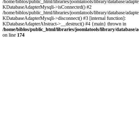
/home/biblos/public_html/libraries/joomlatools/library/database/adapt
KDatabaseAdapterMysqli->isConnected() #2
/home/biblos/public_html/libraries/joomlatools/library/database/adapte
KDatabaseAdapterMysqli->disconnect() #3 [internal function]:
KDatabaseAdapterAbstract->__destruct() #4 {main} thrown in
/home/biblos/public_html/libraries/joomlatools/library/database/
on line
174