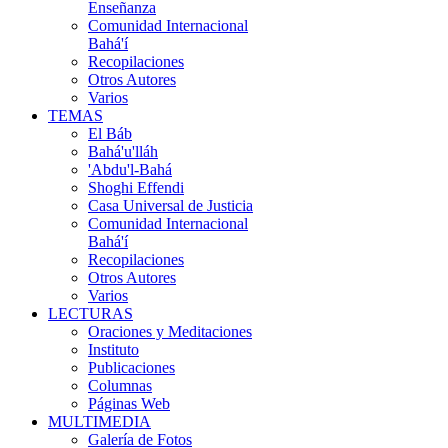
Enseñanza
Comunidad Internacional
Bahá'í
Recopilaciones
Otros Autores
Varios
TEMAS
El Báb
Bahá'u'lláh
'Abdu'l-Bahá
Shoghi Effendi
Casa Universal de Justicia
Comunidad Internacional
Bahá'í
Recopilaciones
Otros Autores
Varios
LECTURAS
Oraciones y Meditaciones
Instituto
Publicaciones
Columnas
Páginas Web
MULTIMEDIA
Galería de Fotos