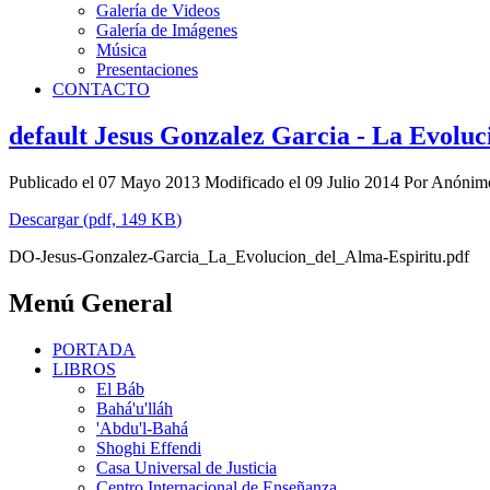
Galería de Videos
Galería de Imágenes
Música
Presentaciones
CONTACTO
default
Jesus Gonzalez Garcia - La Evoluc
Publicado el 07 Mayo 2013
Modificado el 09 Julio 2014
Por
Anónim
Descargar
(
pdf,
149 KB
)
DO-Jesus-Gonzalez-Garcia_La_Evolucion_del_Alma-Espiritu.pdf
Menú General
PORTADA
LIBROS
El Báb
Bahá'u'lláh
'Abdu'l-Bahá
Shoghi Effendi
Casa Universal de Justicia
Centro Internacional de Enseñanza