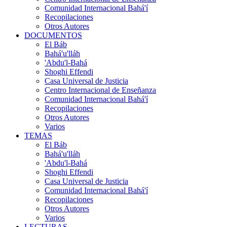
Comunidad Internacional Bahá'í
Recopilaciones
Otros Autores
DOCUMENTOS
El Báb
Bahá'u'lláh
'Abdu'l-Bahá
Shoghi Effendi
Casa Universal de Justicia
Centro Internacional de Enseñanza
Comunidad Internacional Bahá'í
Recopilaciones
Otros Autores
Varios
TEMAS
El Báb
Bahá'u'lláh
'Abdu'l-Bahá
Shoghi Effendi
Casa Universal de Justicia
Comunidad Internacional Bahá'í
Recopilaciones
Otros Autores
Varios
LECTURAS