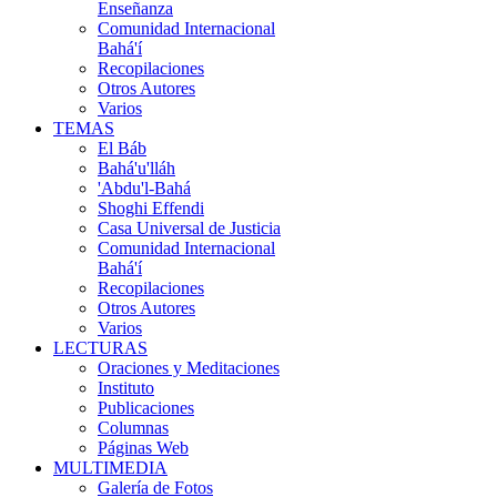
Enseñanza
Comunidad Internacional
Bahá'í
Recopilaciones
Otros Autores
Varios
TEMAS
El Báb
Bahá'u'lláh
'Abdu'l-Bahá
Shoghi Effendi
Casa Universal de Justicia
Comunidad Internacional
Bahá'í
Recopilaciones
Otros Autores
Varios
LECTURAS
Oraciones y Meditaciones
Instituto
Publicaciones
Columnas
Páginas Web
MULTIMEDIA
Galería de Fotos