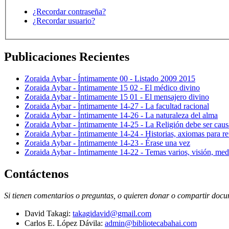
¿Recordar contraseña?
¿Recordar usuario?
Publicaciones Recientes
Zoraida Aybar - Íntimamente 00 - Listado 2009 2015
Zoraida Aybar - Íntimamente 15 02 - El médico divino
Zoraida Aybar - Íntimamente 15 01 - El mensajero divino
Zoraida Aybar - Íntimamente 14-27 - La facultad racional
Zoraida Aybar - Íntimamente 14-26 - La naturaleza del alma
Zoraida Aybar - Íntimamente 14-25 - La Religión debe ser caus
Zoraida Aybar - Íntimamente 14-24 - Historias, axiomas para ref
Zoraida Aybar - Íntimamente 14-23 - Érase una vez
Zoraida Aybar - Íntimamente 14-22 - Temas varios, visión, med
Contáctenos
Si tienen comentarios o preguntas, o quieren donar o compartir docum
David Takagi:
takagidavid@gmail.com
Carlos E. López Dávila:
admin@bibliotecabahai.com