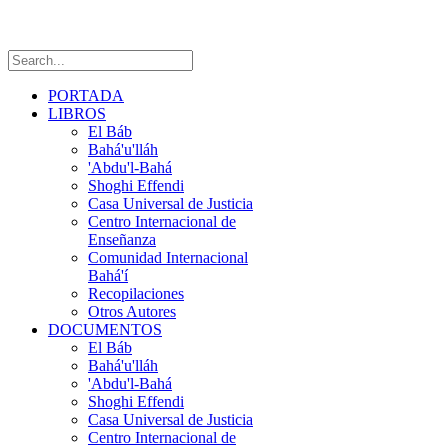
PORTADA
LIBROS
El Báb
Bahá'u'lláh
'Abdu'l-Bahá
Shoghi Effendi
Casa Universal de Justicia
Centro Internacional de
Enseñanza
Comunidad Internacional
Bahá'í
Recopilaciones
Otros Autores
DOCUMENTOS
El Báb
Bahá'u'lláh
'Abdu'l-Bahá
Shoghi Effendi
Casa Universal de Justicia
Centro Internacional de