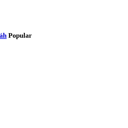
láh
Popular