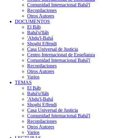
Comunidad Internacional Bahá'í
Recopilaciones
Otros Autores
DOCUMENTOS
El Báb
Bahá'u'lláh
'Abdu'l-Bahá
Shoghi Effendi
Casa Universal de Justicia
Centro Internacional de Enseñanza
Comunidad Internacional Bahá'í
Recopilaciones
Otros Autores
Varios
TEMAS
El Báb
Bahá'u'lláh
'Abdu'l-Bahá
Shoghi Effendi
Casa Universal de Justicia
Comunidad Internacional Bahá'í
Recopilaciones
Otros Autores
Varios
LECTURAS