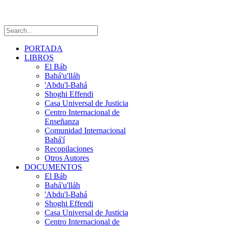
PORTADA
LIBROS
El Báb
Bahá'u'lláh
'Abdu'l-Bahá
Shoghi Effendi
Casa Universal de Justicia
Centro Internacional de
Enseñanza
Comunidad Internacional
Bahá'í
Recopilaciones
Otros Autores
DOCUMENTOS
El Báb
Bahá'u'lláh
'Abdu'l-Bahá
Shoghi Effendi
Casa Universal de Justicia
Centro Internacional de