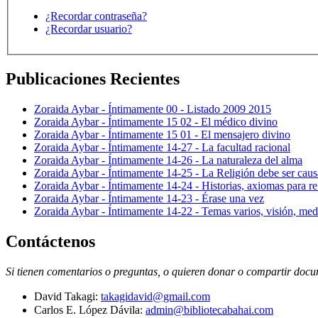
¿Recordar contraseña?
¿Recordar usuario?
Publicaciones Recientes
Zoraida Aybar - Íntimamente 00 - Listado 2009 2015
Zoraida Aybar - Íntimamente 15 02 - El médico divino
Zoraida Aybar - Íntimamente 15 01 - El mensajero divino
Zoraida Aybar - Íntimamente 14-27 - La facultad racional
Zoraida Aybar - Íntimamente 14-26 - La naturaleza del alma
Zoraida Aybar - Íntimamente 14-25 - La Religión debe ser caus
Zoraida Aybar - Íntimamente 14-24 - Historias, axiomas para ref
Zoraida Aybar - Íntimamente 14-23 - Érase una vez
Zoraida Aybar - Íntimamente 14-22 - Temas varios, visión, med
Contáctenos
Si tienen comentarios o preguntas, o quieren donar o compartir docum
David Takagi:
takagidavid@gmail.com
Carlos E. López Dávila:
admin@bibliotecabahai.com