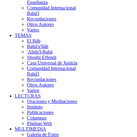
Enseñanza
Comunidad Internacional
Bahá'í
Recopilaciones
Otros Autores
Varios
TEMAS
El Báb
Bahá'u'lláh
'Abdu'l-Bahá
Shoghi Effendi
Casa Universal de Justicia
Comunidad Internacional
Bahá'í
Recopilaciones
Otros Autores
Varios
LECTURAS
Oraciones y Meditaciones
Instituto
Publicaciones
Columnas
Páginas Web
MULTIMEDIA
Galería de Fotos