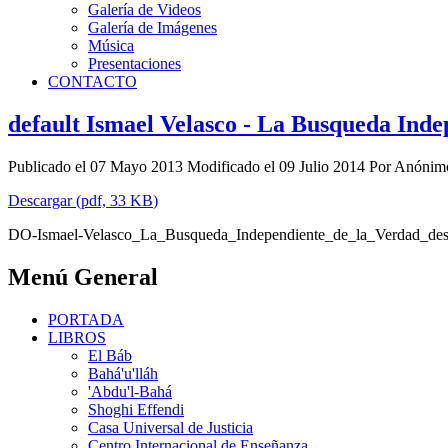
Galería de Videos
Galería de Imágenes
Música
Presentaciones
CONTACTO
default
Ismael Velasco - La Busqueda Inde
Publicado el 07 Mayo 2013
Modificado el 09 Julio 2014
Por
Anónim
Descargar
(
pdf,
33 KB
)
DO-Ismael-Velasco_La_Busqueda_Independiente_de_la_Verdad_des
Menú General
PORTADA
LIBROS
El Báb
Bahá'u'lláh
'Abdu'l-Bahá
Shoghi Effendi
Casa Universal de Justicia
Centro Internacional de Enseñanza