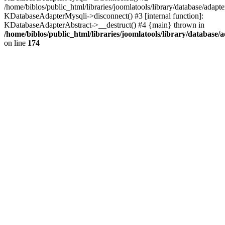
/home/biblos/public_html/libraries/joomlatools/library/database/adapte
KDatabaseAdapterMysqli->disconnect() #3 [internal function]:
KDatabaseAdapterAbstract->__destruct() #4 {main} thrown in
/home/biblos/public_html/libraries/joomlatools/library/database/
on line
174