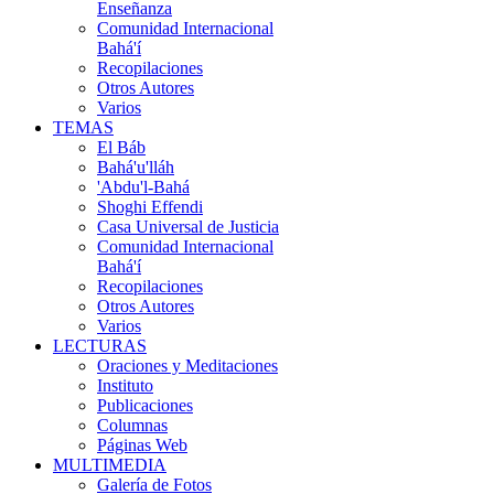
Enseñanza
Comunidad Internacional
Bahá'í
Recopilaciones
Otros Autores
Varios
TEMAS
El Báb
Bahá'u'lláh
'Abdu'l-Bahá
Shoghi Effendi
Casa Universal de Justicia
Comunidad Internacional
Bahá'í
Recopilaciones
Otros Autores
Varios
LECTURAS
Oraciones y Meditaciones
Instituto
Publicaciones
Columnas
Páginas Web
MULTIMEDIA
Galería de Fotos