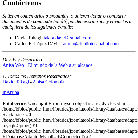
Contáctenos
Si tienen comentarios o preguntas, o quieren donar o compartir
documentos de contenido bahá’í, pueden escribirnos y enviarlos a
cualquiera de los siguientes e-mails
:
David Takagi:
takagidavid@gmail.com
Carlos E. López Dávila:
admin@bibliotecabahai.com
Diseño y Desarrollo:
Anisa Web - El mundo de la Web a su alcance
© Todos los Derechos Reservados:
David Takagi
-
Anisa Colombia
Ir Arriba
Fatal error
: Uncaught Error: mysqli object is already closed in
/home/biblos/public_html/libraries/joomlatools/library/database/adapt
Stack trace: #0
/home/biblos/public_html/libraries/joomlatools/library/database/adapt
mysqli->ping() #1
/home/biblos/public_html/libraries/joomlatools/library/database/adapt
KDatabaseAdapterMysqli->isConnected() #2