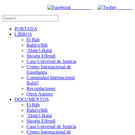
Facebook
Twitter
PORTADA
LIBROS
El Báb
Bahá'u'lláh
'Abdu'l-Bahá
Shoghi Effendi
Casa Universal de Justicia
Centro Internacional de
Enseñanza
Comunidad Internacional
Bahá'í
Recopilaciones
Otros Autores
DOCUMENTOS
El Báb
Bahá'u'lláh
'Abdu'l-Bahá
Shoghi Effendi
Casa Universal de Justicia
Centro Internacional de