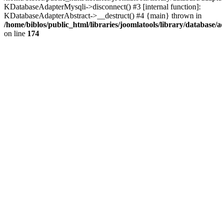
KDatabaseAdapterMysqli->disconnect() #3 [internal function]:
KDatabaseAdapterAbstract->__destruct() #4 {main} thrown in
/home/biblos/public_html/libraries/joomlatools/library/database/
on line
174