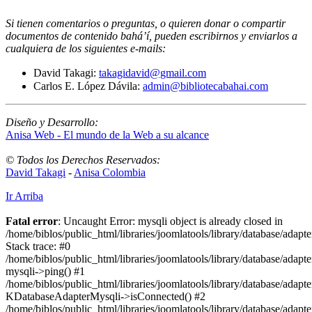
Si tienen comentarios o preguntas, o quieren donar o compartir
documentos de contenido bahá’í, pueden escribirnos y enviarlos a
cualquiera de los siguientes e-mails
:
David Takagi:
takagidavid@gmail.com
Carlos E. López Dávila:
admin@bibliotecabahai.com
Diseño y Desarrollo:
Anisa Web - El mundo de la Web a su alcance
© Todos los Derechos Reservados:
David Takagi
-
Anisa Colombia
Ir Arriba
Fatal error
: Uncaught Error: mysqli object is already closed in
/home/biblos/public_html/libraries/joomlatools/library/database/adapt
Stack trace: #0
/home/biblos/public_html/libraries/joomlatools/library/database/adapt
mysqli->ping() #1
/home/biblos/public_html/libraries/joomlatools/library/database/adapt
KDatabaseAdapterMysqli->isConnected() #2
/home/biblos/public_html/libraries/joomlatools/library/database/adapte