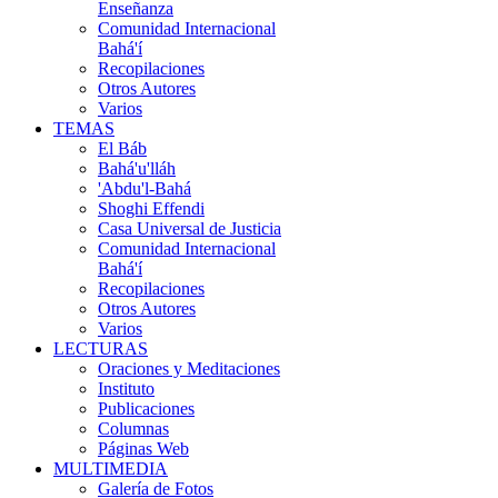
Enseñanza
Comunidad Internacional
Bahá'í
Recopilaciones
Otros Autores
Varios
TEMAS
El Báb
Bahá'u'lláh
'Abdu'l-Bahá
Shoghi Effendi
Casa Universal de Justicia
Comunidad Internacional
Bahá'í
Recopilaciones
Otros Autores
Varios
LECTURAS
Oraciones y Meditaciones
Instituto
Publicaciones
Columnas
Páginas Web
MULTIMEDIA
Galería de Fotos