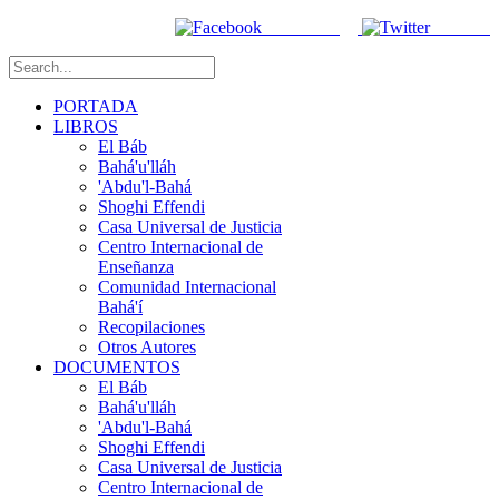
Facebook
Twitter
PORTADA
LIBROS
El Báb
Bahá'u'lláh
'Abdu'l-Bahá
Shoghi Effendi
Casa Universal de Justicia
Centro Internacional de
Enseñanza
Comunidad Internacional
Bahá'í
Recopilaciones
Otros Autores
DOCUMENTOS
El Báb
Bahá'u'lláh
'Abdu'l-Bahá
Shoghi Effendi
Casa Universal de Justicia
Centro Internacional de