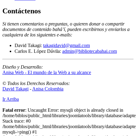
Contáctenos
Si tienen comentarios o preguntas, o quieren donar o compartir
documentos de contenido bahá’í, pueden escribirnos y enviarlos a
cualquiera de los siguientes e-mails
:
David Takagi:
takagidavid@gmail.com
Carlos E. López Dávila:
admin@bibliotecabahai.com
Diseño y Desarrollo:
Anisa Web - El mundo de la Web a su alcance
© Todos los Derechos Reservados:
David Takagi
-
Anisa Colombia
Ir Arriba
Fatal error
: Uncaught Error: mysqli object is already closed in
/home/biblos/public_html/libraries/joomlatools/library/database/adapt
Stack trace: #0
/home/biblos/public_html/libraries/joomlatools/library/database/adapt
mysqli->ping() #1