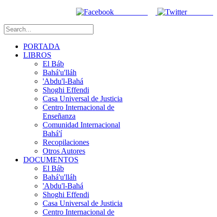
Facebook
Twitter
PORTADA
LIBROS
El Báb
Bahá'u'lláh
'Abdu'l-Bahá
Shoghi Effendi
Casa Universal de Justicia
Centro Internacional de
Enseñanza
Comunidad Internacional
Bahá'í
Recopilaciones
Otros Autores
DOCUMENTOS
El Báb
Bahá'u'lláh
'Abdu'l-Bahá
Shoghi Effendi
Casa Universal de Justicia
Centro Internacional de