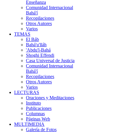
Enseñanza
Comunidad Internacional
Bahá'í
Recopilaciones
Otros Autores
Varios
TEMAS
El Báb
Bahá'u'lláh
'Abdu'l-Bahá
Shoghi Effendi
Casa Universal de Justicia
Comunidad Internacional
Bahá'í
Recopilaciones
Otros Autores
Varios
LECTURAS
Oraciones y Meditaciones
Instituto
Publicaciones
Columnas
Páginas Web
MULTIMEDIA
Galería de Fotos