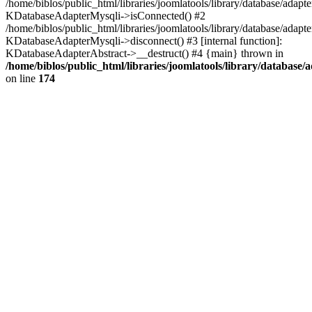
/home/biblos/public_html/libraries/joomlatools/library/database/adapt
KDatabaseAdapterMysqli->isConnected() #2
/home/biblos/public_html/libraries/joomlatools/library/database/adapte
KDatabaseAdapterMysqli->disconnect() #3 [internal function]:
KDatabaseAdapterAbstract->__destruct() #4 {main} thrown in
/home/biblos/public_html/libraries/joomlatools/library/database/
on line
174