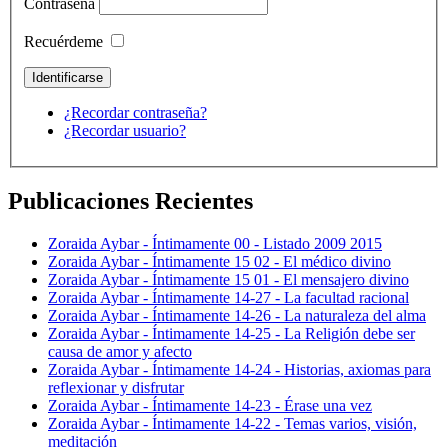
Contraseña
Recuérdeme
¿Recordar contraseña?
¿Recordar usuario?
Publicaciones Recientes
Zoraida Aybar - Íntimamente 00 - Listado 2009 2015
Zoraida Aybar - Íntimamente 15 02 - El médico divino
Zoraida Aybar - Íntimamente 15 01 - El mensajero divino
Zoraida Aybar - Íntimamente 14-27 - La facultad racional
Zoraida Aybar - Íntimamente 14-26 - La naturaleza del alma
Zoraida Aybar - Íntimamente 14-25 - La Religión debe ser
causa de amor y afecto
Zoraida Aybar - Íntimamente 14-24 - Historias, axiomas para
reflexionar y disfrutar
Zoraida Aybar - Íntimamente 14-23 - Érase una vez
Zoraida Aybar - Íntimamente 14-22 - Temas varios, visión,
meditación