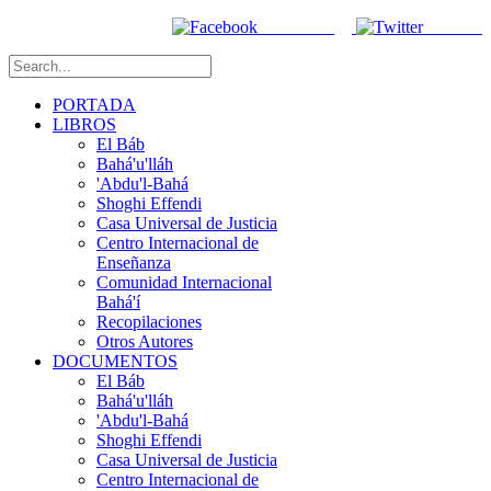
Facebook
Twitter
PORTADA
LIBROS
El Báb
Bahá'u'lláh
'Abdu'l-Bahá
Shoghi Effendi
Casa Universal de Justicia
Centro Internacional de
Enseñanza
Comunidad Internacional
Bahá'í
Recopilaciones
Otros Autores
DOCUMENTOS
El Báb
Bahá'u'lláh
'Abdu'l-Bahá
Shoghi Effendi
Casa Universal de Justicia
Centro Internacional de