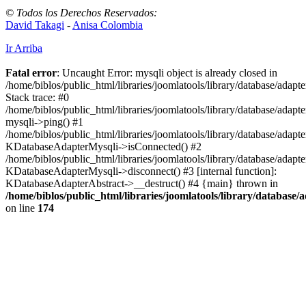
© Todos los Derechos Reservados:
David Takagi
-
Anisa Colombia
Ir Arriba
Fatal error
: Uncaught Error: mysqli object is already closed in
/home/biblos/public_html/libraries/joomlatools/library/database/adapt
Stack trace: #0
/home/biblos/public_html/libraries/joomlatools/library/database/adapt
mysqli->ping() #1
/home/biblos/public_html/libraries/joomlatools/library/database/adapt
KDatabaseAdapterMysqli->isConnected() #2
/home/biblos/public_html/libraries/joomlatools/library/database/adapte
KDatabaseAdapterMysqli->disconnect() #3 [internal function]:
KDatabaseAdapterAbstract->__destruct() #4 {main} thrown in
/home/biblos/public_html/libraries/joomlatools/library/database/
on line
174