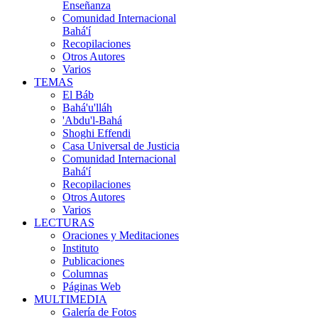
Enseñanza
Comunidad Internacional
Bahá'í
Recopilaciones
Otros Autores
Varios
TEMAS
El Báb
Bahá'u'lláh
'Abdu'l-Bahá
Shoghi Effendi
Casa Universal de Justicia
Comunidad Internacional
Bahá'í
Recopilaciones
Otros Autores
Varios
LECTURAS
Oraciones y Meditaciones
Instituto
Publicaciones
Columnas
Páginas Web
MULTIMEDIA
Galería de Fotos