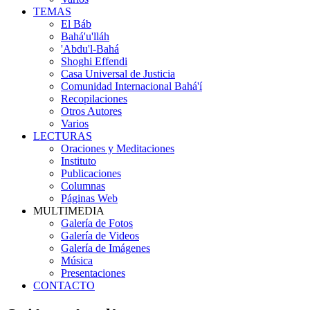
TEMAS
El Báb
Bahá'u'lláh
'Abdu'l-Bahá
Shoghi Effendi
Casa Universal de Justicia
Comunidad Internacional Bahá'í
Recopilaciones
Otros Autores
Varios
LECTURAS
Oraciones y Meditaciones
Instituto
Publicaciones
Columnas
Páginas Web
MULTIMEDIA
Galería de Fotos
Galería de Videos
Galería de Imágenes
Música
Presentaciones
CONTACTO