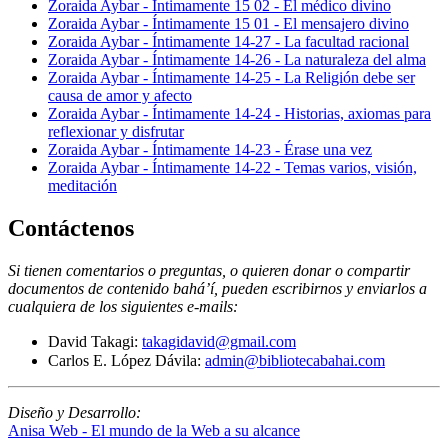
Zoraida Aybar - Íntimamente 15 02 - El médico divino
Zoraida Aybar - Íntimamente 15 01 - El mensajero divino
Zoraida Aybar - Íntimamente 14-27 - La facultad racional
Zoraida Aybar - Íntimamente 14-26 - La naturaleza del alma
Zoraida Aybar - Íntimamente 14-25 - La Religión debe ser
causa de amor y afecto
Zoraida Aybar - Íntimamente 14-24 - Historias, axiomas para
reflexionar y disfrutar
Zoraida Aybar - Íntimamente 14-23 - Érase una vez
Zoraida Aybar - Íntimamente 14-22 - Temas varios, visión,
meditación
Contáctenos
Si tienen comentarios o preguntas, o quieren donar o compartir
documentos de contenido bahá’í, pueden escribirnos y enviarlos a
cualquiera de los siguientes e-mails
:
David Takagi:
takagidavid@gmail.com
Carlos E. López Dávila:
admin@bibliotecabahai.com
Diseño y Desarrollo:
Anisa Web - El mundo de la Web a su alcance